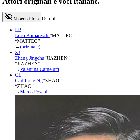
Attori originali e
voci italiane
.
16
ruoli
Nascondi foto
LB
Luca Barbareschi
“
MATTEO
”
“MATTEO”
→
(originale)
ZJ
Zhang Jingchu
“
JIAZHEN
”
“JIAZHEN”
→
Valentina Carnelutti
CL
Carl Long Ng
“
ZHAO
”
“ZHAO”
→
Marco Foschi