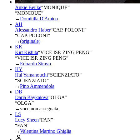
Ankie Beilke
“
MONIQUE
”
“MONIQUE”
→
Domitilla D'Amico
AH
Alessandro Haber
“
CAP. POLONI
”
“CAP. POLONI”
→
(originale)
KK
Kirt Kishita
“
VICE ISP. ZING PENG
”
“VICE ISP. ZING PENG”
→
Edoardo Siravo
HY
Hal Yamanouchi
“
SCIENZIATO
”
“SCIENZIATO”
→
Pino Ammendola
DB
Daria Baykalova
“
OLGA
”
“OLGA”
→
voce non assegnata
LS
Lucy Sheen
“
FAN
”
“FAN”
→
Valentina Martino Ghiglia