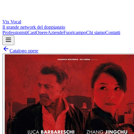
Vix
Vocal
Il grande network del doppiaggio
Professionisti
Cast
Opere
Aziende
Fuoricampo
Chi siamo
Contatti
Catalogo opere