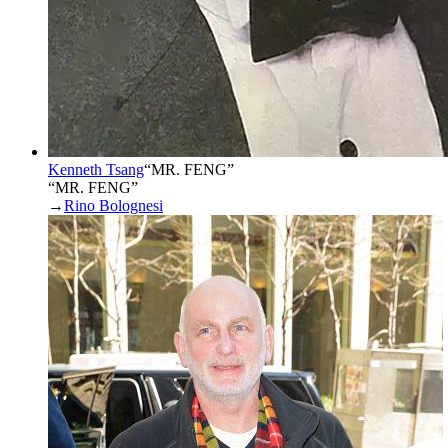
Kenneth Tsang
“
MR. FENG
”
“MR. FENG”
→
Rino Bolognesi