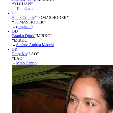
“XI CHAN”
→
Toni Garrani
FC
Frank Crudele
“
TOMAS HODEK
”
“TOMAS HODEK”
→
(originale)
BD
Branko Djuric
“
MIRKO
”
“MIRKO”
→
Stefano Andrea Macchi
EK
Eddy Ko
“
LAO
”
“LAO”
→
Mino Caprio