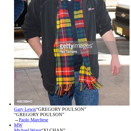
Gary Lewis
“
GREGORY POULSON
”
“GREGORY POULSON”
→
Paolo Marchese
MW
Michael Wong
“
XI CHAN
”