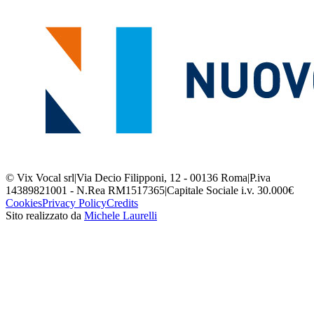
© Vix Vocal srl
|
Via Decio Filipponi, 12 - 00136 Roma
|
P.iva
14389821001 - N.Rea RM1517365
|
Capitale Sociale i.v. 30.000€
Cookies
Privacy Policy
Credits
Sito realizzato da
Michele Laurelli