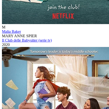
M
Malia Baker
MARY ANNE SPIER
Il Club delle Babysitter (serie tv)
2020