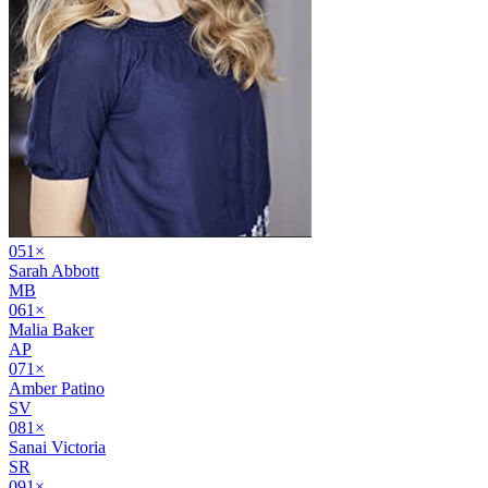
05
1
×
Sarah Abbott
MB
06
1
×
Malia Baker
AP
07
1
×
Amber Patino
SV
08
1
×
Sanai Victoria
SR
09
1
×