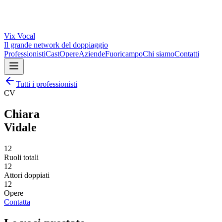
Vix
Vocal
Il grande network del doppiaggio
Professionisti
Cast
Opere
Aziende
Fuoricampo
Chi siamo
Contatti
Tutti i professionisti
CV
Chiara
Vidale
12
Ruoli totali
12
Attori doppiati
12
Opere
Contatta