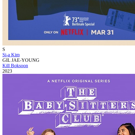
S
Si-a Kim
GIL JAE-YOUNG
Kill Boksoon
2023