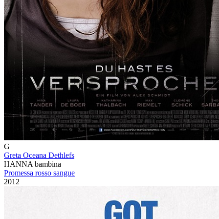
G
Greta Oceana Dethlefs
HANNA bambina
Promessa rosso sangue
2012