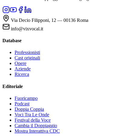
Via Decio Filipponi, 12 — 00136 Roma
info@vixvocal.it
Database
Professionisti
Cast originali
Opere
Aziende
Ricerca
Editoriale
Fuoricampo
Podcast
Doppia Coppia
Voci Tra Le Onde
Festival della Voce
Cambia il Doppiaggio
Mostra Interattiva CDC