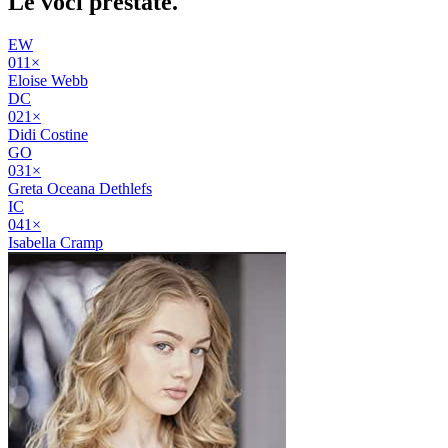
Le voci
prestate
.
EW
01
1
×
Eloise Webb
DC
02
1
×
Didi Costine
GO
03
1
×
Greta Oceana Dethlefs
IC
04
1
×
Isabella Cramp