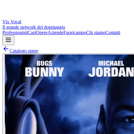
Vix
Vocal
Il grande network del doppiaggio
Professionisti
Cast
Opere
Aziende
Fuoricampo
Chi siamo
Contatti
Catalogo opere