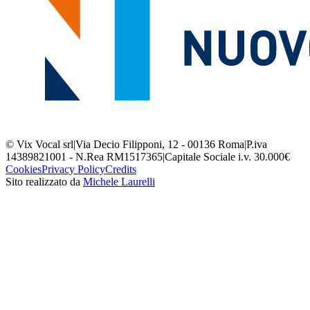
© Vix Vocal srl
|
Via Decio Filipponi, 12 - 00136 Roma
|
P.iva
14389821001 - N.Rea RM1517365
|
Capitale Sociale i.v. 30.000€
Cookies
Privacy Policy
Credits
Sito realizzato da
Michele Laurelli