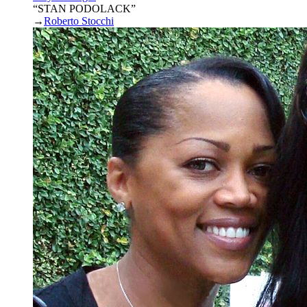
“STAN PODOLACK”
→
Roberto Stocchi