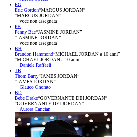
EG
Eric Gordon
“
MARCUS JORDAN
”
“MARCUS JORDAN”
→
voce non assegnata
PB
Penny Bae
“
JASMINE JORDAN
”
“JASMINE JORDAN”
→
voce non assegnata
BH
Brandon Hammond
“
MICHAEL JORDAN a 10 anni
”
“MICHAEL JORDAN a 10 anni”
→
Daniele Raffaeli
TB
Thom Barry
“
JAMES JORDAN
”
“JAMES JORDAN”
→
Glauco Onorato
BD
Bebe Drake
“
GOVERNANTE DEI JORDAN
”
“GOVERNANTE DEI JORDAN”
→
Aurora Cancian