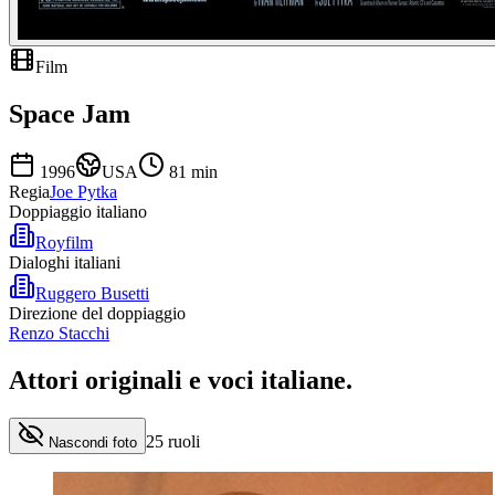
Film
Space Jam
1996
USA
81
min
Regia
Joe Pytka
Doppiaggio italiano
Royfilm
Dialoghi italiani
Ruggero Busetti
Direzione del doppiaggio
Renzo Stacchi
Attori originali e
voci italiane
.
25
ruoli
Nascondi foto