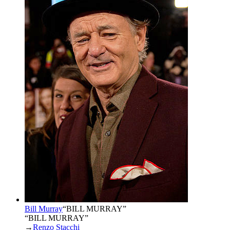
Bill Murray
“
BILL MURRAY
”
“BILL MURRAY”
→
Renzo Stacchi