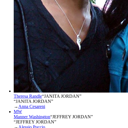
Theresa Randle
“
JANITA JORDAN
”
“JANITA JORDAN”
→
Anna Cesareni
MW
Manner Washington
“
JEFFREY JORDAN
”
“JEFFREY JORDAN”
→
Alessio Puccio