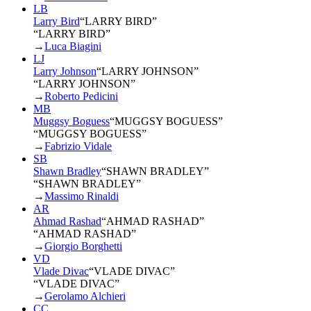
LB
Larry Bird
“
LARRY BIRD
”
“LARRY BIRD”
→
Luca Biagini
LJ
Larry Johnson
“
LARRY JOHNSON
”
“LARRY JOHNSON”
→
Roberto Pedicini
MB
Muggsy Boguess
“
MUGGSY BOGUESS
”
“MUGGSY BOGUESS”
→
Fabrizio Vidale
SB
Shawn Bradley
“
SHAWN BRADLEY
”
“SHAWN BRADLEY”
→
Massimo Rinaldi
AR
Ahmad Rashad
“
AHMAD RASHAD
”
“AHMAD RASHAD”
→
Giorgio Borghetti
VD
Vlade Divac
“
VLADE DIVAC
”
“VLADE DIVAC”
→
Gerolamo Alchieri
CC