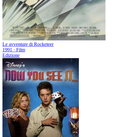
Le avventure di Rocketeer
1991
·
Film
Edizione