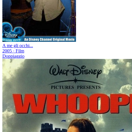
A me gli occhi...
2005
·
Film
Doppiaggio