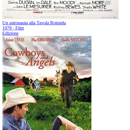
Un astronauta alla Tavola Rotonda
1979
·
Film
Edizione