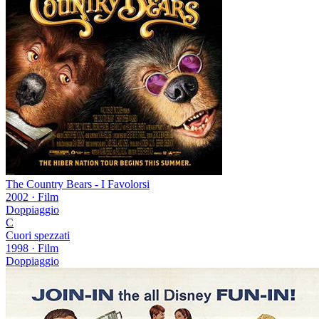
The Country Bears - I Favolorsi
2002
·
Film
Doppiaggio
C
Cuori spezzati
1998
·
Film
Doppiaggio