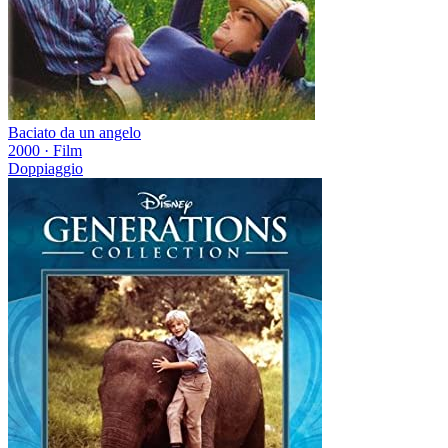
Baciato da un angelo
2000
·
Film
Doppiaggio