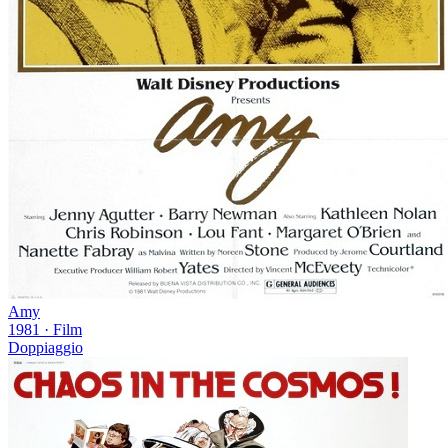
Amy
1981
·
Film
Doppiaggio