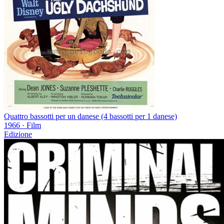
Quattro bassotti per un danese (4 bassotti per 1 danese)
1966
·
Film
Edizione