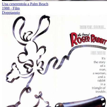
Una cenerentola a Palm Beach
1988
·
Film
Doppiaggio