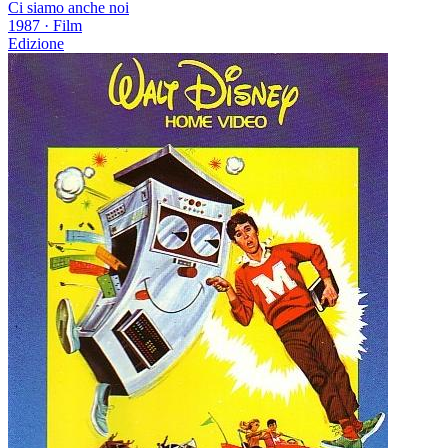
Ci siamo anche noi
1987
·
Film
Edizione