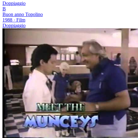
Doppiaggio
B
Buon anno Topolino
1988
·
Film
Doppiaggio