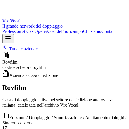
Vix
Vocal
Il grande network del doppiaggio
Professionisti
Cast
Opere
Aziende
Fuoricampo
Chi siamo
Contatti
Tutte le aziende
Royfilm
Codice scheda ·
royfilm
Azienda · Casa di edizione
Royfilm
Casa di doppiaggio attiva nel settore dell'edizione audiovisiva
italiana, catalogata nell'archivio Vix Vocal.
Edizione / Doppiaggio / Sonorizzazione / Adattamento dialoghi /
Sincronizzazione
171