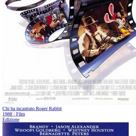
Chi ha incastrato Roger Rabbit
1988
·
Film
Edizione