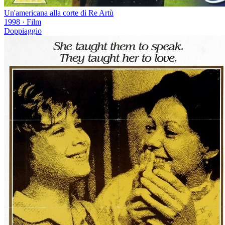
Un'americana alla corte di Re Artù
1998
·
Film
Doppiaggio