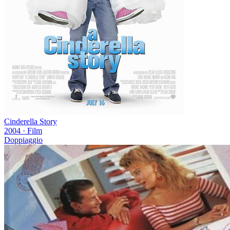
Cinderella Story
2004
·
Film
Doppiaggio