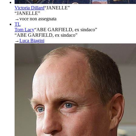
Victoria Dillard
“
JANELLE
”
“JANELLE”
→
voce non assegnata
TL
Tom Lacy
“
ABE GARFIELD, ex sindaco
”
“ABE GARFIELD, ex sindaco”
→
Luca Biagini