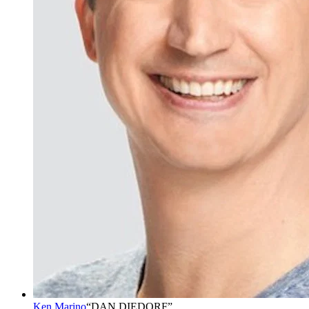
Ken Marino
“
DAN DIEDORF
”