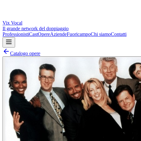
Vix
Vocal
Il grande network del doppiaggio
Professionisti
Cast
Opere
Aziende
Fuoricampo
Chi siamo
Contatti
Catalogo opere