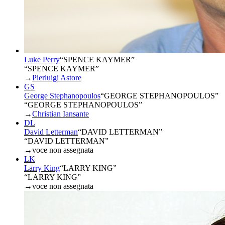
Luke Perry
“
SPENCE KAYMER
”
“SPENCE KAYMER”
→
Pierluigi Astore
GS
George Stephanopoulos
“
GEORGE STEPHANOPOULOS
”
“GEORGE STEPHANOPOULOS”
→
Christian Iansante
DL
David Letterman
“
DAVID LETTERMAN
”
“DAVID LETTERMAN”
→
voce non assegnata
LK
Larry King
“
LARRY KING
”
“LARRY KING”
→
voce non assegnata