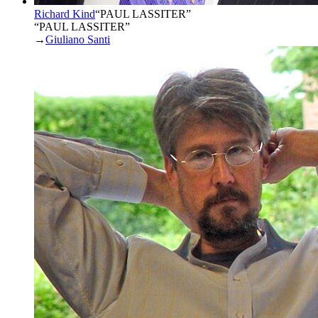
Richard Kind
“
PAUL LASSITER
”
“PAUL LASSITER”
→
Giuliano Santi