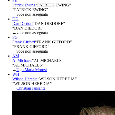
PE
Patrick Ewing
“
PATRICK EWING
”
“PATRICK EWING”
→
voce non assegnata
DD
Dan Diedorf
“
DAN DIEDORF
”
“DAN DIEDORF”
→
voce non assegnata
FG
Frank Gifford
“
FRANK GIFFORD
”
“FRANK GIFFORD”
→
voce non assegnata
AM
Al Michaels
“
AL MICHAELS
”
“AL MICHAELS”
→
Ugo Maria Morosi
WH
Wilson Heredia
“
WILSON HEREDIA
”
“WILSON HEREDIA”
→
Christian Iansante