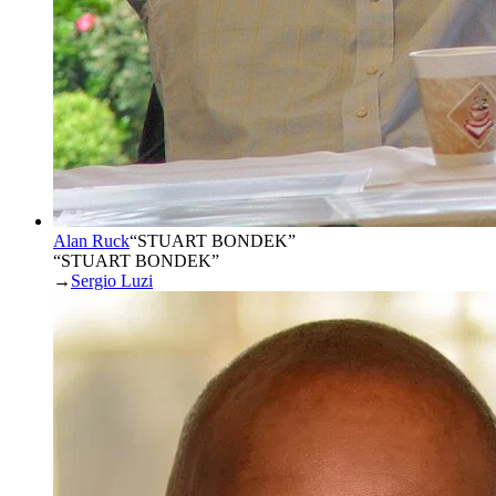
Alan Ruck
“
STUART BONDEK
”
“STUART BONDEK”
→
Sergio Luzi