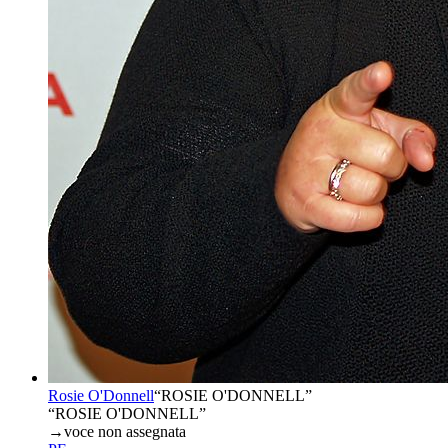
Rosie O'Donnell
“
ROSIE O'DONNELL
”
“ROSIE O'DONNELL”
→
voce non assegnata