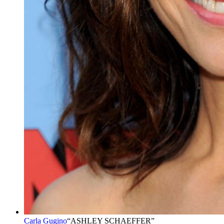
Carla Gugino
“
ASHLEY SCHAEFFER
”