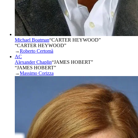
Michael Boatman
“
CARTER HEYWOOD
”
“CARTER HEYWOOD”
→
Roberto Certomà
AC
Alexander Chaplin
“
JAMES HOBERT
”
“JAMES HOBERT”
→
Massimo Corizza