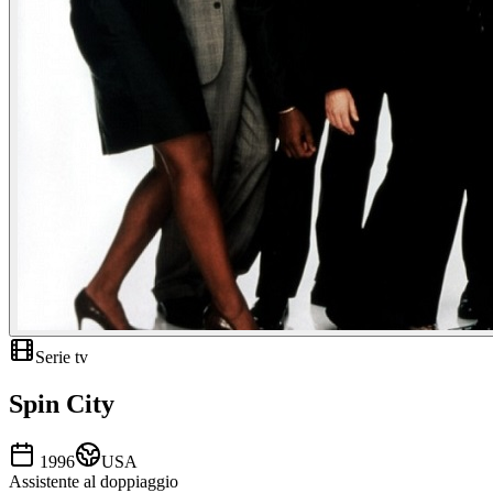
Serie tv
Spin City
1996
USA
Assistente al doppiaggio