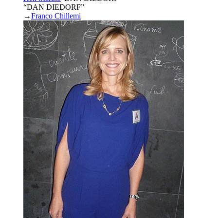
“DAN DIEDORF”
→
Franco Chillemi