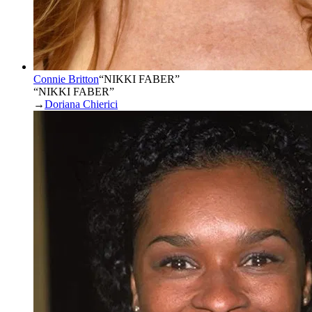
Connie Britton
“
NIKKI FABER
”
“NIKKI FABER”
→
Doriana Chierici