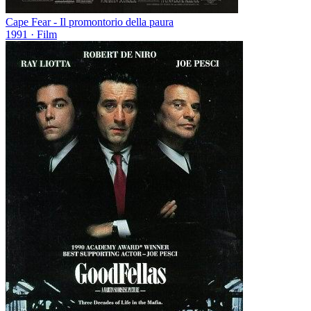
Cape Fear - Il promontorio della paura
1991
· Film