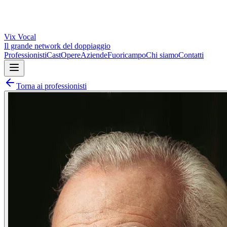
Vix
Vocal
Il grande network del doppiaggio
Professionisti
Cast
Opere
Aziende
Fuoricampo
Chi siamo
Contatti
Torna ai professionisti