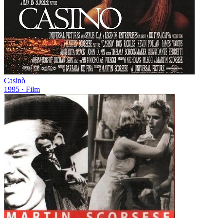
Casinò
1995
· Film