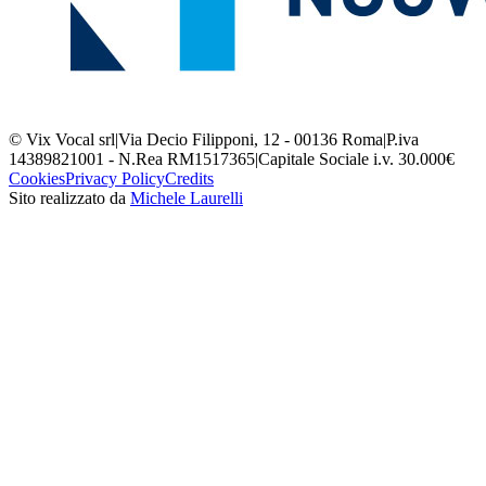
© Vix Vocal srl
|
Via Decio Filipponi, 12 - 00136 Roma
|
P.iva
14389821001 - N.Rea RM1517365
|
Capitale Sociale i.v. 30.000€
Cookies
Privacy Policy
Credits
Sito realizzato da
Michele Laurelli