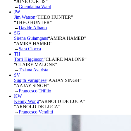
“JUNE CURTIS”
→
Guendalina Ward
JW
Jim Watson
“
THEO HUNTER
”
“THEO HUNTER”
→
Davide Albano
SG
Sirena Gulamgaus
“
AMIRA HAMED
”
“AMIRA HAMED”
→
Sara Ciocca
TH
Torri Higginson
“
CLAIRE MALONE
”
“CLAIRE MALONE”
→
Tiziana Avarista
SV
Sugith Varughese
“
AAJAY SINGH
”
“AAJAY SINGH”
→
Francesco Trifilio
KW
Kenny Wong
“
ARNOLD DE LUCA
”
“ARNOLD DE LUCA”
→
Francesco Venditti