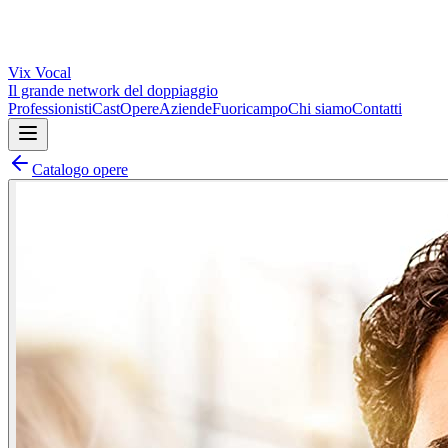
Vix
Vocal
Il grande network del doppiaggio
Professionisti
Cast
Opere
Aziende
Fuoricampo
Chi siamo
Contatti
Catalogo opere