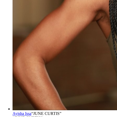
Ayisha Issa
“
JUNE CURTIS
”