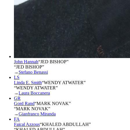
John Hannah
“
JED BISHOP
”
“JED BISHOP”
→
Stefano Benassi
LS
Linda E. Smith
“
WENDY ATWATER
”
“WENDY ATWATER”
→
Laura Boccanera
GR
Gord Rand
“
MARK NOVAK
”
“MARK NOVAK”
→
Gianfranco Miranda
FA
Faiçal Azzous
“
KHALED ABDULLAH
”
“KHALED ABDULLAH”