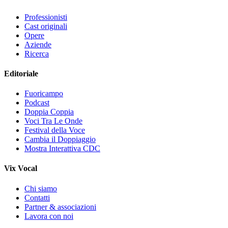
Professionisti
Cast originali
Opere
Aziende
Ricerca
Editoriale
Fuoricampo
Podcast
Doppia Coppia
Voci Tra Le Onde
Festival della Voce
Cambia il Doppiaggio
Mostra Interattiva CDC
Vix Vocal
Chi siamo
Contatti
Partner & associazioni
Lavora con noi