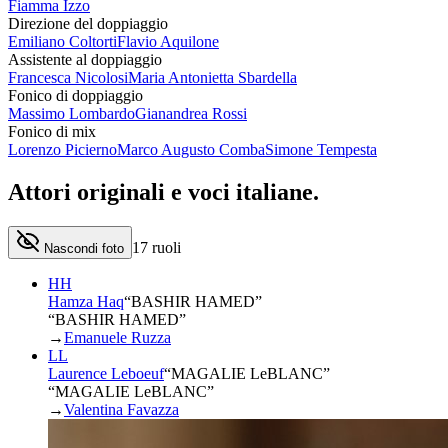
Fiamma Izzo
Direzione del doppiaggio
Emiliano Coltorti
Flavio Aquilone
Assistente al doppiaggio
Francesca Nicolosi
Maria Antonietta Sbardella
Fonico di doppiaggio
Massimo Lombardo
Gianandrea Rossi
Fonico di mix
Lorenzo Picierno
Marco Augusto Comba
Simone Tempesta
Attori originali e
voci italiane
.
17
ruoli
Nascondi foto
HH
Hamza Haq
“
BASHIR HAMED
”
“BASHIR HAMED”
→
Emanuele Ruzza
LL
Laurence Leboeuf
“
MAGALIE LeBLANC
”
“MAGALIE LeBLANC”
→
Valentina Favazza