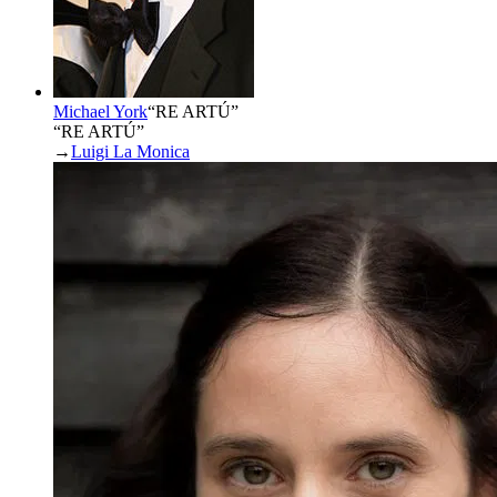
Michael York
“
RE ARTÚ
”
“RE ARTÚ”
→
Luigi La Monica