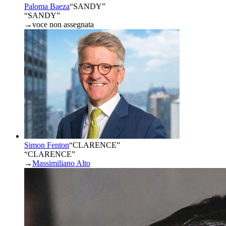
Paloma Baeza
“
SANDY
”
“SANDY”
→
voce non assegnata
Simon Fenton
“
CLARENCE
”
“CLARENCE”
→
Massimiliano Alto