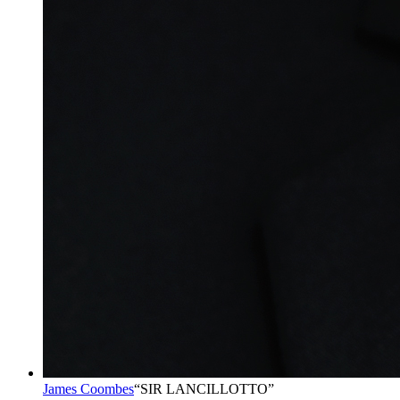
James Coombes
“
SIR LANCILLOTTO
”