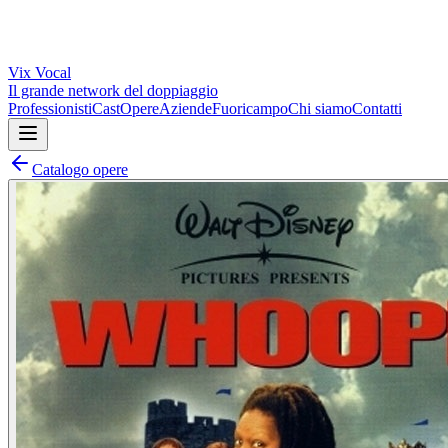
Vix
Vocal
Il grande network del doppiaggio
Professionisti
Cast
Opere
Aziende
Fuoricampo
Chi siamo
Contatti
Catalogo opere