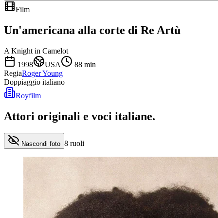
Film
Un'americana alla corte di Re Artù
A Knight in Camelot
1998
USA
88
min
Regia
Roger Young
Doppiaggio italiano
Royfilm
Attori originali e
voci italiane
.
8
ruoli
Nascondi foto