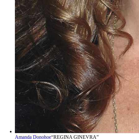
Amanda Donohoe
“
REGINA GINEVRA
”