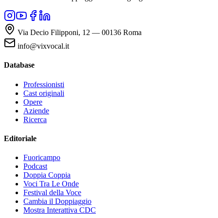
Via Decio Filipponi, 12 — 00136 Roma
info@vixvocal.it
Database
Professionisti
Cast originali
Opere
Aziende
Ricerca
Editoriale
Fuoricampo
Podcast
Doppia Coppia
Voci Tra Le Onde
Festival della Voce
Cambia il Doppiaggio
Mostra Interattiva CDC