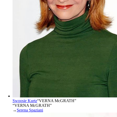
Swoosie Kurtz
“
VERNA McGRATH
”
“VERNA McGRATH”
→
Serena Spaziani