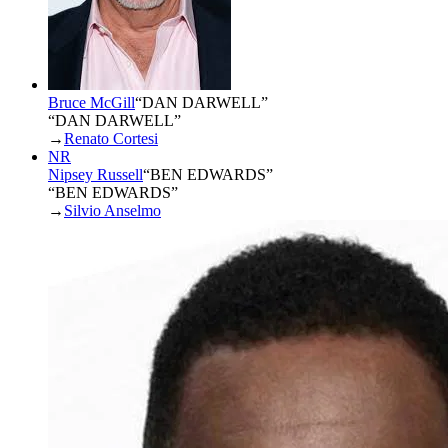
Bruce McGill
“
DAN DARWELL
”
“DAN DARWELL”
→
Renato Cortesi
NR
Nipsey Russell
“
BEN EDWARDS
”
“BEN EDWARDS”
→
Silvio Anselmo