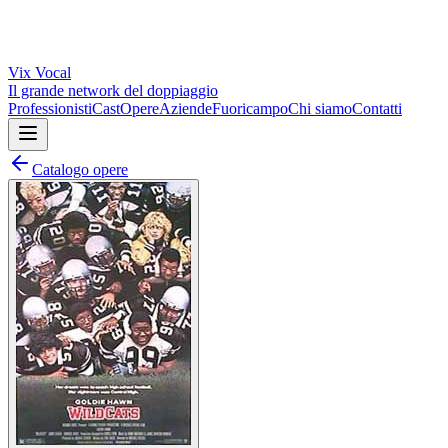
Vix
Vocal
Il grande network del doppiaggio
Professionisti
Cast
Opere
Aziende
Fuoricampo
Chi siamo
Contatti
Catalogo opere