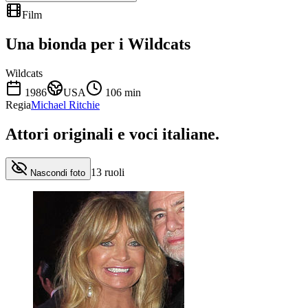
Film
Una bionda per i Wildcats
Wildcats
1986
USA
106
min
Regia
Michael Ritchie
Attori originali e
voci italiane
.
13
ruoli
Nascondi foto