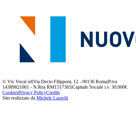
© Vix Vocal srl
|
Via Decio Filipponi, 12 - 00136 Roma
|
P.iva
14389821001 - N.Rea RM1517365
|
Capitale Sociale i.v. 30.000€
Cookies
Privacy Policy
Credits
Sito realizzato da
Michele Laurelli