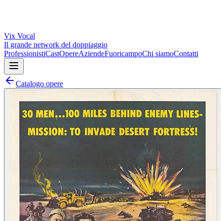
Vix
Vocal
Il grande network del doppiaggio
Professionisti
Cast
Opere
Aziende
Fuoricampo
Chi siamo
Contatti
Catalogo opere