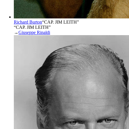
Richard Burton
“
CAP. JIM LEITH
”
“CAP. JIM LEITH”
→
Giuseppe Rinaldi