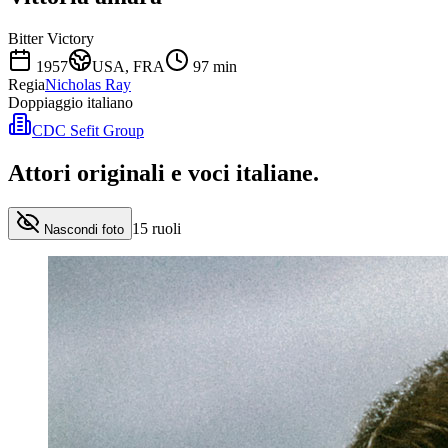
Bitter Victory
1957
USA, FRA
97
min
Regia
Nicholas Ray
Doppiaggio italiano
CDC Sefit Group
Attori originali e
voci italiane
.
15
ruoli
Nascondi foto