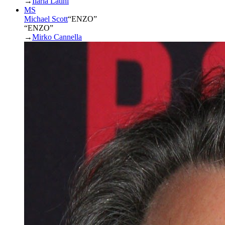
→
Ilaria Latini
MS
Michael Scott
“
ENZO
”
“ENZO”
→
Mirko Cannella