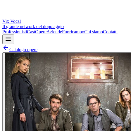
Vix
Vocal
Il grande network del doppiaggio
Professionisti
Cast
Opere
Aziende
Fuoricampo
Chi siamo
Contatti
Catalogo opere