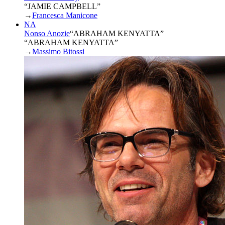
“JAMIE CAMPBELL”
→
Francesca Manicone
NA
Nonso Anozie
“
ABRAHAM KENYATTA
”
“ABRAHAM KENYATTA”
→
Massimo Bitossi