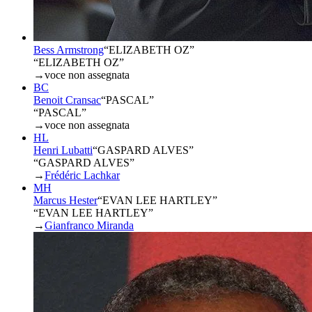
Bess Armstrong
“
ELIZABETH OZ
”
“ELIZABETH OZ”
→
voce non assegnata
BC
Benoit Cransac
“
PASCAL
”
“PASCAL”
→
voce non assegnata
HL
Henri Lubatti
“
GASPARD ALVES
”
“GASPARD ALVES”
→
Frédéric Lachkar
MH
Marcus Hester
“
EVAN LEE HARTLEY
”
“EVAN LEE HARTLEY”
→
Gianfranco Miranda