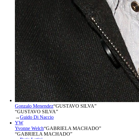
Gonzalo Menendez
“
GUSTAVO SILVA
”
“GUSTAVO SILVA”
→
Guido Di Naccio
YW
Yvonne Welch
“
GABRIELA MACHADO
”
“GABRIELA MACHADO”