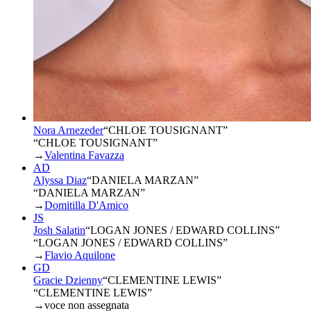
Nora Arnezeder
“
CHLOE TOUSIGNANT
”
“CHLOE TOUSIGNANT”
→
Valentina Favazza
AD
Alyssa Diaz
“
DANIELA MARZAN
”
“DANIELA MARZAN”
→
Domitilla D'Amico
JS
Josh Salatin
“
LOGAN JONES / EDWARD COLLINS
”
“LOGAN JONES / EDWARD COLLINS”
→
Flavio Aquilone
GD
Gracie Dzienny
“
CLEMENTINE LEWIS
”
“CLEMENTINE LEWIS”
→
voce non assegnata