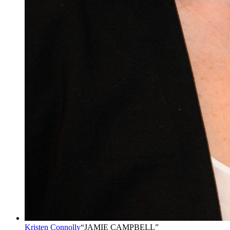
Kristen Connolly
“
JAMIE CAMPBELL
”