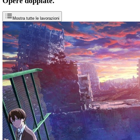
Opere
doppiate
.
Mostra tutte le lavorazioni