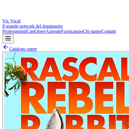
Vix
Vocal
Il grande network del doppiaggio
Professionisti
Cast
Opere
Aziende
Fuoricampo
Chi siamo
Contatti
Catalogo opere