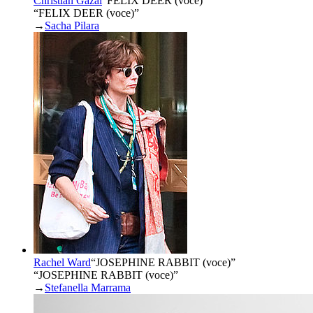
Christian Gazal
“
FELIX DEER (voce)
”
“FELIX DEER (voce)”
→
Sacha Pilara
Rachel Ward
“
JOSEPHINE RABBIT (voce)
”
“JOSEPHINE RABBIT (voce)”
→
Stefanella Marrama