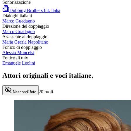
Sonorizzazione
Dubbing Brothers Int. Italia
Dialoghi italiani
Marco Guadagno
Direzione del doppiaggio
Marco Guadagno
Assistente al doppiaggio
Maria Grazia Napolitano
Fonico di doppiaggio
Alessio Moncelsi
Fonico di mix
Emanuele Leolini
Attori originali e
voci italiane
.
20
ruoli
Nascondi foto