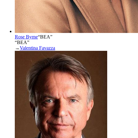
Rose Byrne
“
BEA
”
“BEA”
→
Valentina Favazza