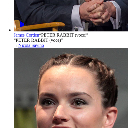
James Corden
“
PETER RABBIT (voce)
”
“PETER RABBIT (voce)”
→
Nicola Savino