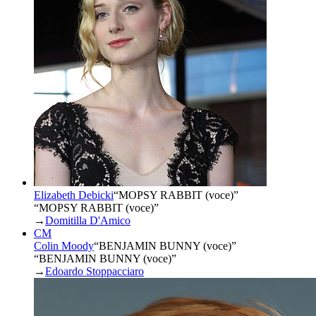
Elizabeth Debicki
“
MOPSY RABBIT (voce)
”
“MOPSY RABBIT (voce)”
→
Domitilla D'Amico
CM
Colin Moody
“
BENJAMIN BUNNY (voce)
”
“BENJAMIN BUNNY (voce)”
→
Edoardo Stoppacciaro