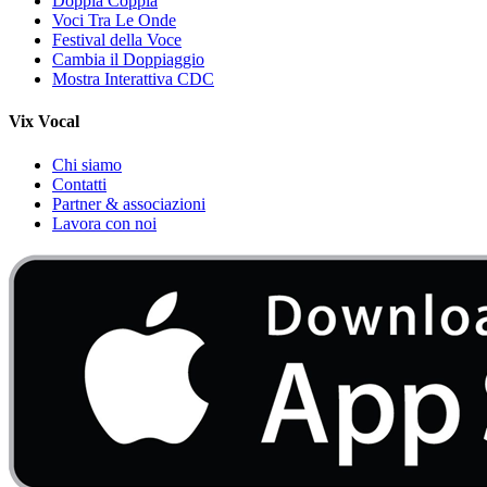
Doppia Coppia
Voci Tra Le Onde
Festival della Voce
Cambia il Doppiaggio
Mostra Interattiva CDC
Vix Vocal
Chi siamo
Contatti
Partner & associazioni
Lavora con noi