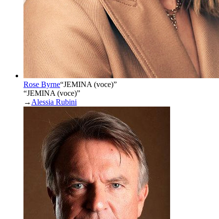
Rose Byrne
“
JEMINA (voce)
”
“JEMINA (voce)”
→
Alessia Rubini