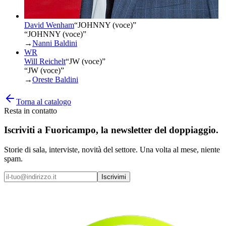
David Wenham
“
JOHNNY (voce)
”
“JOHNNY (voce)”
→
Nanni Baldini
WR
Will Reichelt
“
JW (voce)
”
“JW (voce)”
→
Oreste Baldini
Torna al catalogo
Resta in contatto
Iscriviti a
Fuoricampo
, la newsletter del doppiaggio.
Storie di sala, interviste, novità del settore. Una volta al mese, niente
spam.
Iscrivimi