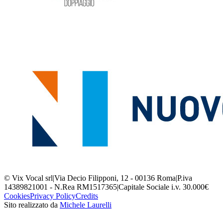
© Vix Vocal srl
|
Via Decio Filipponi, 12 - 00136 Roma
|
P.iva
14389821001 - N.Rea RM1517365
|
Capitale Sociale i.v. 30.000€
Cookies
Privacy Policy
Credits
Sito realizzato da
Michele Laurelli