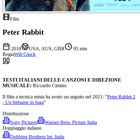
Film
Peter Rabbit
2018
USA, AUS, GBR
95
min
Regia
Will Gluck
TESTI ITALIANI DELLE CANZONI E DIREZIONE
MUSICALE:
Riccardo Cimino
Il film a tecnica mista ha avuto un seguito nel 2021: "
Peter Rabbit 2
- Un birbante in fuga
"
Distribuzione
Sony Pictures
Warner Bros. Picture Italia
Doppiaggio italiano
Dubbing Brothers Int. Italia