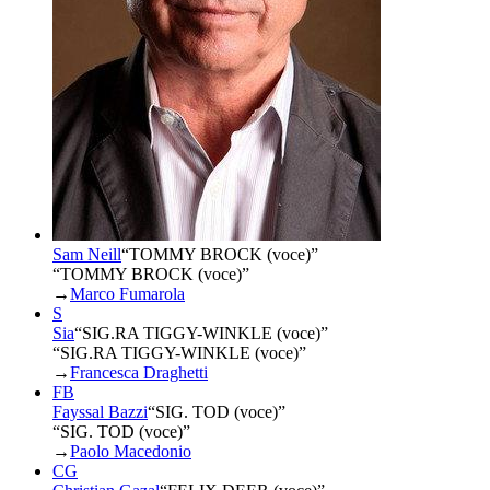
Sam Neill
“
TOMMY BROCK (voce)
”
“TOMMY BROCK (voce)”
→
Marco Fumarola
S
Sia
“
SIG.RA TIGGY-WINKLE (voce)
”
“SIG.RA TIGGY-WINKLE (voce)”
→
Francesca Draghetti
FB
Fayssal Bazzi
“
SIG. TOD (voce)
”
“SIG. TOD (voce)”
→
Paolo Macedonio
CG