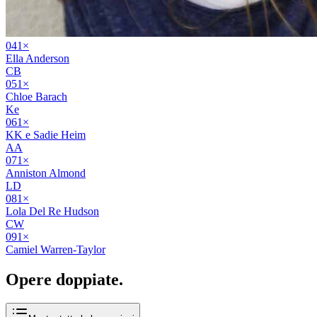
04
1
×
Ella Anderson
CB
05
1
×
Chloe Barach
Ke
06
1
×
KK e Sadie Heim
AA
07
1
×
Anniston Almond
LD
08
1
×
Lola Del Re Hudson
CW
09
1
×
Camiel Warren-Taylor
Opere
doppiate
.