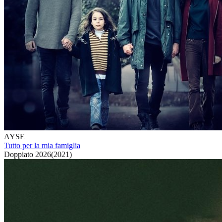
AYSE
Tutto per la mia famiglia
Doppiato
2026
(
2021
)