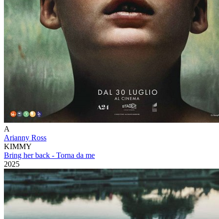
A
Arianny Ross
KIMMY
Bring her back - Torna da me
2025