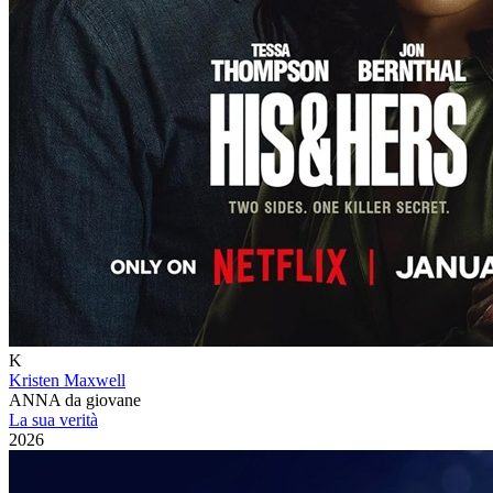
K
Kristen Maxwell
ANNA da giovane
La sua verità
2026