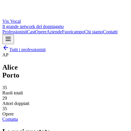
Vix
Vocal
Il grande network del doppiaggio
Professionisti
Cast
Opere
Aziende
Fuoricampo
Chi siamo
Contatti
Tutti i professionisti
AP
Alice
Porto
35
Ruoli totali
29
Attori doppiati
35
Opere
Contatta