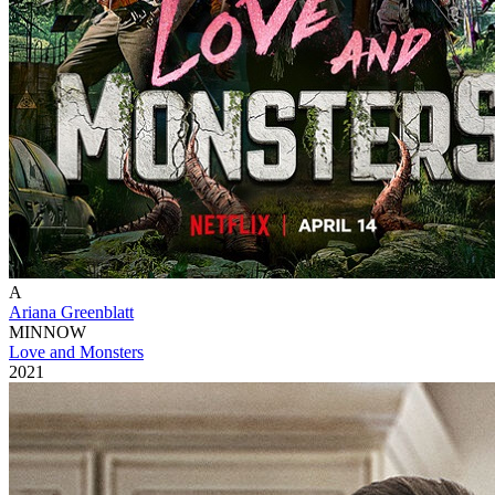
A
Ariana Greenblatt
MINNOW
Love and Monsters
2021