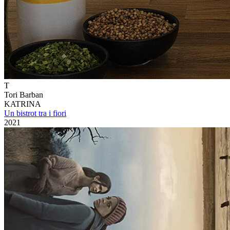
T
Tori Barban
KATRINA
Un bistrot tra i fiori
2021