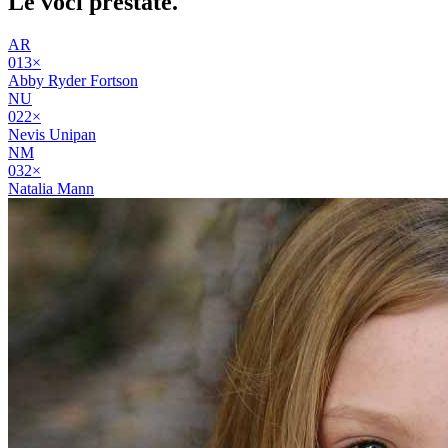
Le voci
prestate
.
AR
01
3
×
Abby Ryder Fortson
NU
02
2
×
Nevis Unipan
NM
03
2
×
Natalia Mann