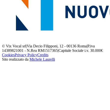
© Vix Vocal srl
|
Via Decio Filipponi, 12 - 00136 Roma
|
P.iva
14389821001 - N.Rea RM1517365
|
Capitale Sociale i.v. 30.000€
Cookies
Privacy Policy
Credits
Sito realizzato da
Michele Laurelli