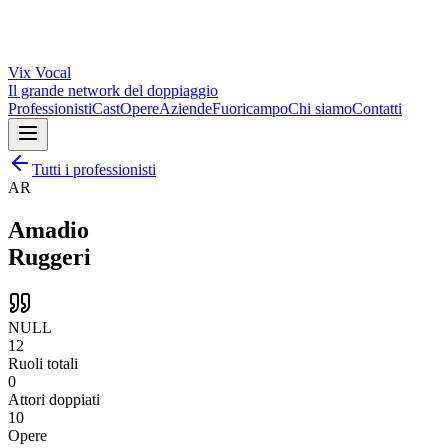
Vix
Vocal
Il grande network del doppiaggio
Professionisti
Cast
Opere
Aziende
Fuoricampo
Chi siamo
Contatti
Tutti i professionisti
AR
Amadio
Ruggeri
NULL
12
Ruoli totali
0
Attori doppiati
10
Opere