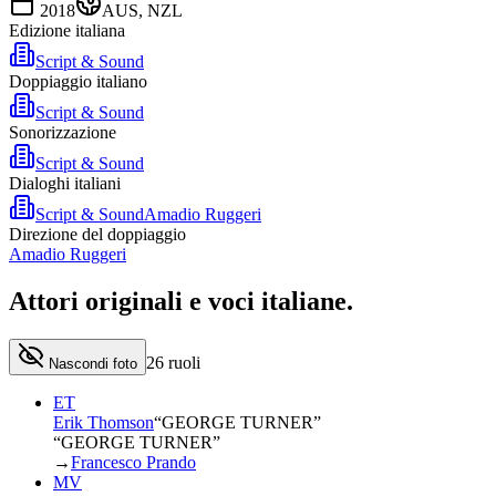
2018
AUS, NZL
Edizione italiana
Script & Sound
Doppiaggio italiano
Script & Sound
Sonorizzazione
Script & Sound
Dialoghi italiani
Script & Sound
Amadio Ruggeri
Direzione del doppiaggio
Amadio Ruggeri
Attori originali e
voci italiane
.
26
ruoli
Nascondi foto
ET
Erik Thomson
“
GEORGE TURNER
”
“GEORGE TURNER”
→
Francesco Prando
MV