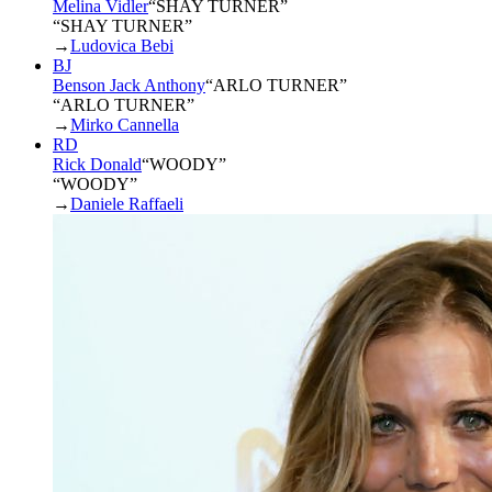
Melina Vidler
“
SHAY TURNER
”
“SHAY TURNER”
→
Ludovica Bebi
BJ
Benson Jack Anthony
“
ARLO TURNER
”
“ARLO TURNER”
→
Mirko Cannella
RD
Rick Donald
“
WOODY
”
“WOODY”
→
Daniele Raffaeli