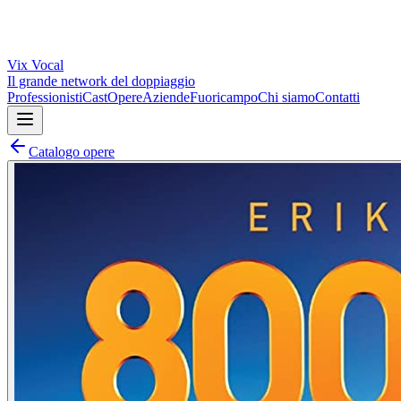
Vix
Vocal
Il grande network del doppiaggio
Professionisti
Cast
Opere
Aziende
Fuoricampo
Chi siamo
Contatti
Catalogo opere