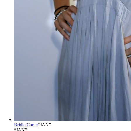
Bridie Carter
“
JAN
”
“JAN”