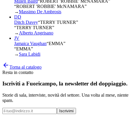
Millen Baird
“
ROBERT 'ROBBIE' McNAMARA
”
“ROBERT 'ROBBIE' McNAMARA”
→
Massimo De Ambrosis
DD
Ditch Davey
“
TERRY TURNER
”
“TERRY TURNER”
→
Alberto Angrisano
JV
Jamaica Vaughan
“
EMMA
”
“EMMA”
→
Sara Labidi
Torna al catalogo
Resta in contatto
Iscriviti a
Fuoricampo
, la newsletter del doppiaggio.
Storie di sala, interviste, novità del settore. Una volta al mese, niente
spam.
Iscrivimi