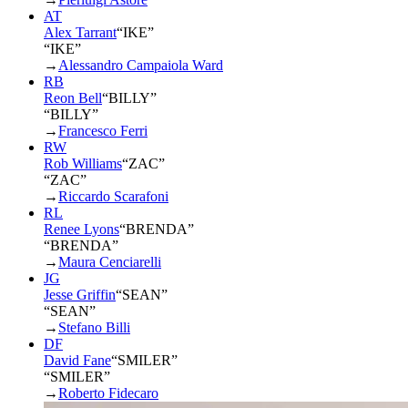
AT
Alex Tarrant
“
IKE
”
“IKE”
→
Alessandro Campaiola Ward
RB
Reon Bell
“
BILLY
”
“BILLY”
→
Francesco Ferri
RW
Rob Williams
“
ZAC
”
“ZAC”
→
Riccardo Scarafoni
RL
Renee Lyons
“
BRENDA
”
“BRENDA”
→
Maura Cenciarelli
JG
Jesse Griffin
“
SEAN
”
“SEAN”
→
Stefano Billi
DF
David Fane
“
SMILER
”
“SMILER”
→
Roberto Fidecaro