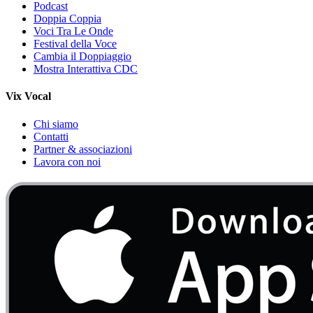
Podcast
Doppia Coppia
Voci Tra Le Onde
Festival della Voce
Cambia il Doppiaggio
Mostra Interattiva CDC
Vix Vocal
Chi siamo
Contatti
Partner & associazioni
Lavora con noi