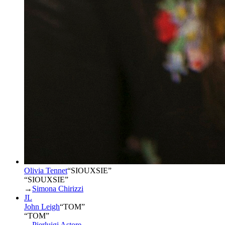
Olivia Tennet
“
SIOUXSIE
”
“SIOUXSIE”
→
Simona Chirizzi
JL
John Leigh
“
TOM
”
“TOM”
→
Pierluigi Astore