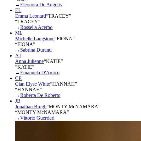
→
Eleonora De Angelis
EL
Emma Leonard
“
TRACEY
”
“TRACEY”
→
Rossella Acerbo
ML
Michelle Langstone
“
FIONA
”
“FIONA”
→
Sabrina Duranti
AJ
Anna Julienne
“
KATIE
”
“KATIE”
→
Emanuela D'Amico
CE
Cian Elyse White
“
HANNAH
”
“HANNAH”
→
Roberta De Roberto
JB
Jonathan Brugh
“
MONTY McNAMARA
”
“MONTY McNAMARA”
→
Vittorio Guerrieri