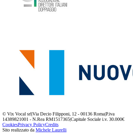
© Vix Vocal srl
|
Via Decio Filipponi, 12 - 00136 Roma
|
P.iva
14389821001 - N.Rea RM1517365
|
Capitale Sociale i.v. 30.000€
Cookies
Privacy Policy
Credits
Sito realizzato da
Michele Laurelli