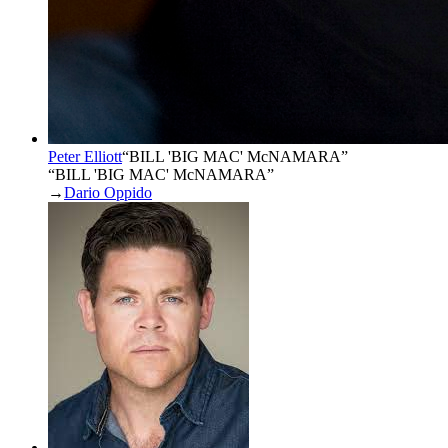
Peter Elliott
“
BILL 'BIG MAC' McNAMARA
”
“BILL 'BIG MAC' McNAMARA”
→
Dario Oppido