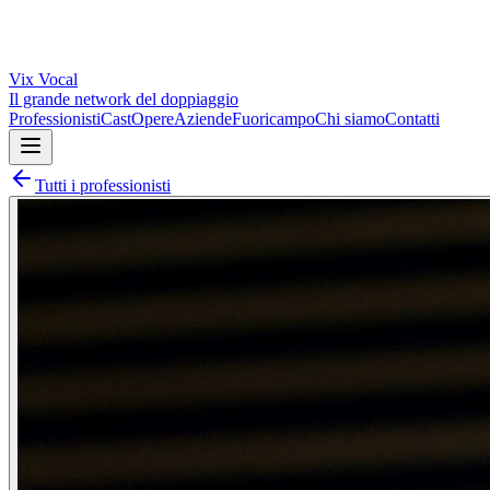
Vix
Vocal
Il grande network del doppiaggio
Professionisti
Cast
Opere
Aziende
Fuoricampo
Chi siamo
Contatti
Tutti i professionisti