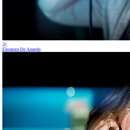
3
×
Eleonora De Angelis