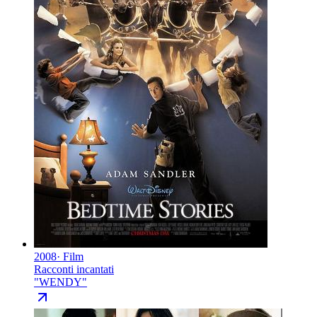
2008
·
Film
Racconti incantati
"
WENDY
"