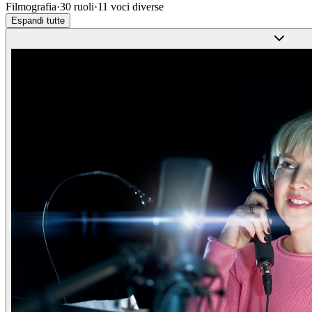
Filmografia
·
30
ruoli
·
11
voci diverse
Espandi tutte