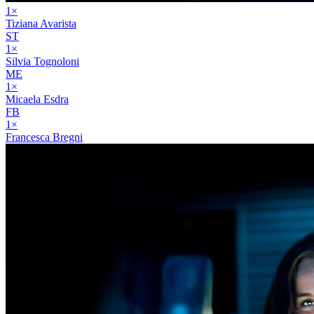
1
×
Tiziana Avarista
ST
1
×
Silvia Tognoloni
ME
1
×
Micaela Esdra
FB
1
×
Francesca Bregni