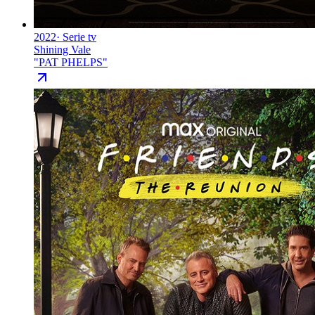
2022
·
Serie tv
Shining Vale
"
PAT PHELPS
"