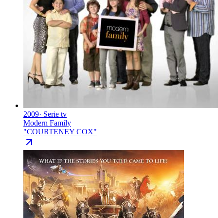
2009
·
Serie tv
Modern Family
"
COURTENEY COX
"