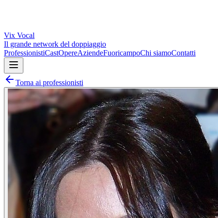
Vix
Vocal
Il grande network del doppiaggio
Professionisti
Cast
Opere
Aziende
Fuoricampo
Chi siamo
Contatti
Torna ai professionisti