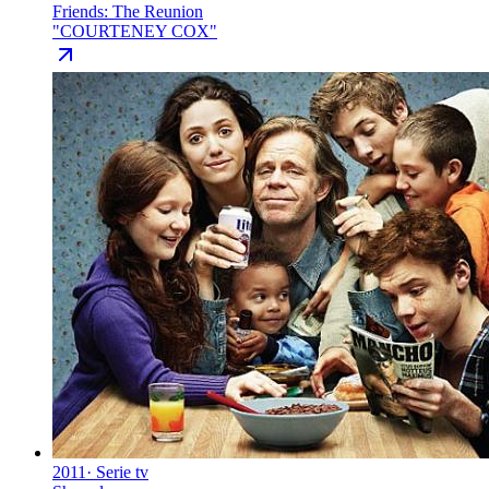
Friends: The Reunion
"
COURTENEY COX
"
2011
·
Serie tv