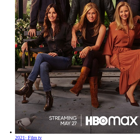
2021
·
Film tv