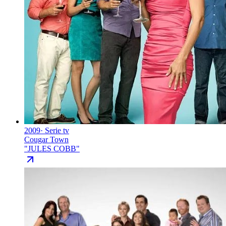
2009
·
Serie tv
Cougar Town
"
JULES COBB
"