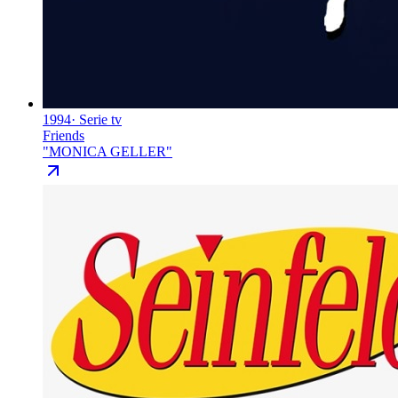
1994
·
Serie tv
Friends
"
MONICA GELLER
"