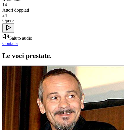
14
Attori doppiati
24
Opere
Saluto audio
Contatta
Le voci
prestate
.