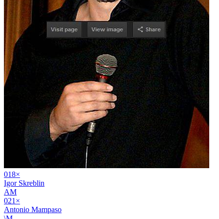
01
8
×
Igor Skreblin
AM
02
1
×
Antonio Mampaso
\M