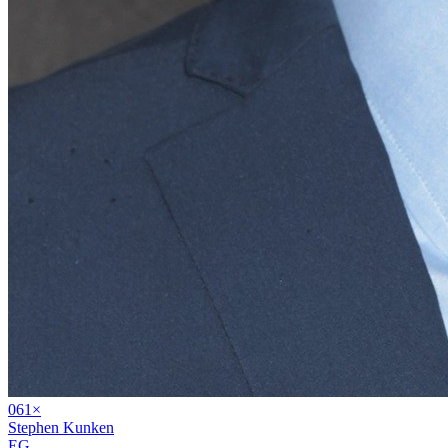
06
1
×
Stephen Kunken
EG