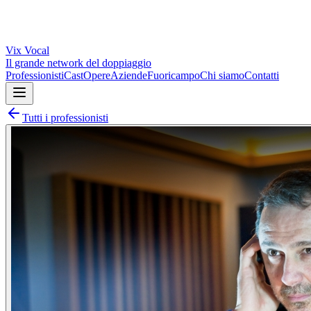
Vix
Vocal
Il grande network del doppiaggio
Professionisti
Cast
Opere
Aziende
Fuoricampo
Chi siamo
Contatti
Tutti i professionisti