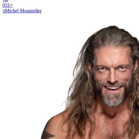
03
1
×
\tMichel Moutardier