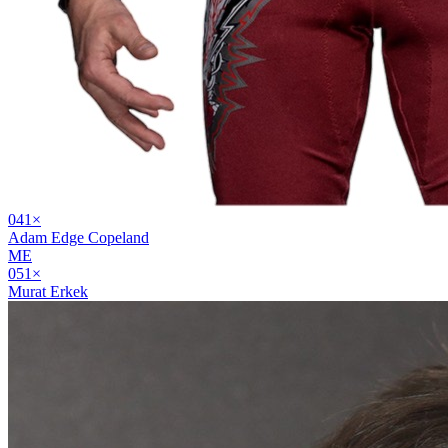
04
1
×
Adam Edge Copeland
ME
05
1
×
Murat Erkek