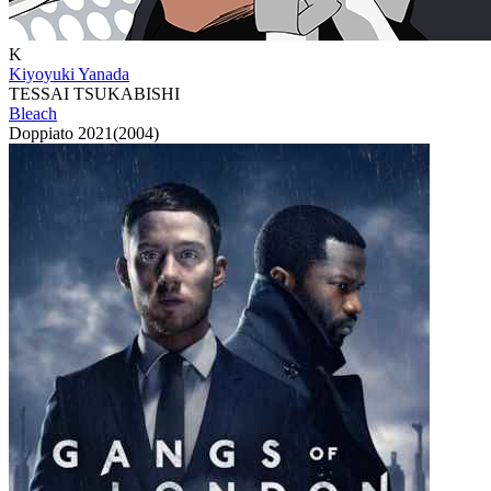
K
Kiyoyuki Yanada
TESSAI TSUKABISHI
Bleach
Doppiato
2021
(
2004
)