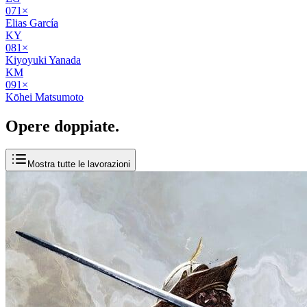
07
1
×
Elias García
KY
08
1
×
Kiyoyuki Yanada
KM
09
1
×
Kōhei Matsumoto
Opere
doppiate
.
Mostra tutte le lavorazioni