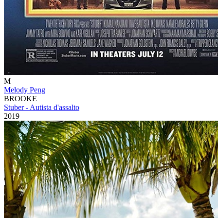
M
Melody Peng
BROOKE
Stuber - Autista d'assalto
2019