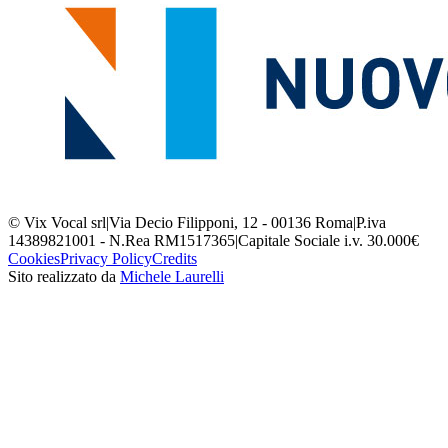
© Vix Vocal srl
|
Via Decio Filipponi, 12 - 00136 Roma
|
P.iva
14389821001 - N.Rea RM1517365
|
Capitale Sociale i.v. 30.000€
Cookies
Privacy Policy
Credits
Sito realizzato da
Michele Laurelli