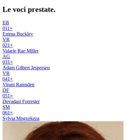
Le voci
prestate
.
EB
01
1
×
Emma Buckley
VR
02
1
×
Valarie Rae Miller
AG
03
1
×
Adam Gilbert Jespersen
VR
04
1
×
Virani Ramsden
DF
05
1
×
Devadasi Forrester
SM
06
1
×
Sylvia Mngxekeza