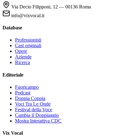
Via Decio Filipponi, 12 — 00136 Roma
info@vixvocal.it
Database
Professionisti
Cast originali
Opere
Aziende
Ricerca
Editoriale
Fuoricampo
Podcast
Doppia Coppia
Voci Tra Le Onde
Festival della Voce
Cambia il Doppiaggio
Mostra Interattiva CDC
Vix Vocal