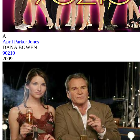
A
April Parker Jones
DANA BOWEN
90210
2009