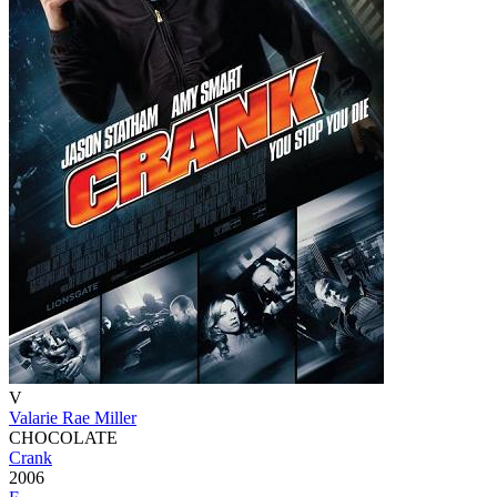
V
Valarie Rae Miller
CHOCOLATE
Crank
2006