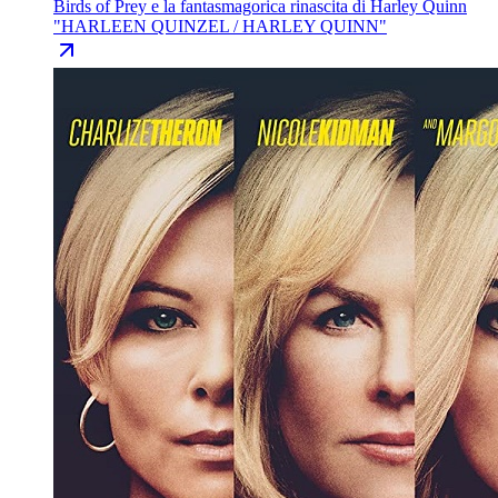
Birds of Prey e la fantasmagorica rinascita di Harley Quinn
"
HARLEEN QUINZEL / HARLEY QUINN
"