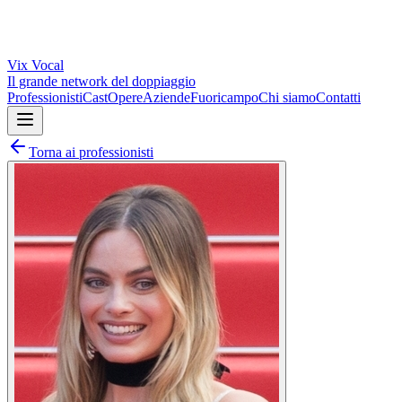
Vix
Vocal
Il grande network del doppiaggio
Professionisti
Cast
Opere
Aziende
Fuoricampo
Chi siamo
Contatti
Torna ai professionisti