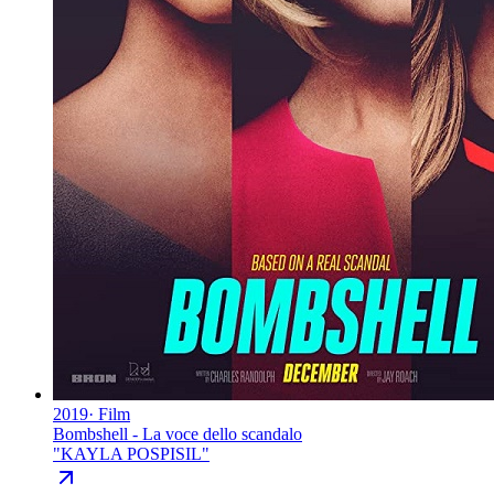
2019
·
Film
Bombshell - La voce dello scandalo
"
KAYLA POSPISIL
"