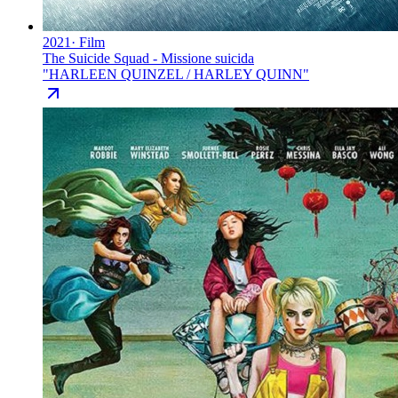
2021
·
Film
The Suicide Squad - Missione suicida
"
HARLEEN QUINZEL / HARLEY QUINN
"