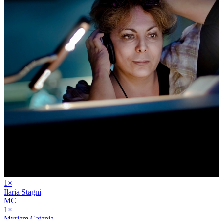
1
×
Ilaria Stagni
MC
1
×
Myriam Catania