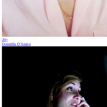
20
×
Domitilla D'Amico