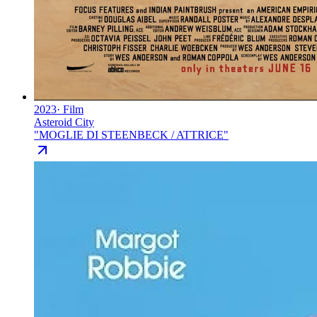
2023
·
Film
Asteroid City
"
MOGLIE DI STEENBECK / ATTRICE
"