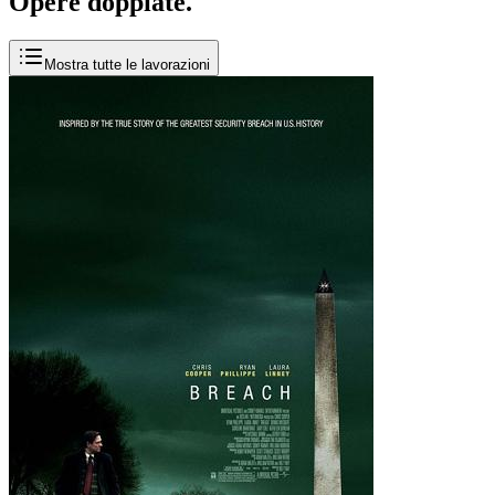
Opere
doppiate
.
Mostra tutte le lavorazioni