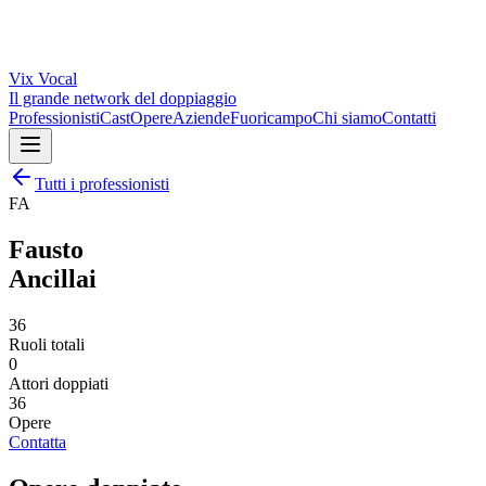
Vix
Vocal
Il grande network del doppiaggio
Professionisti
Cast
Opere
Aziende
Fuoricampo
Chi siamo
Contatti
Tutti i professionisti
FA
Fausto
Ancillai
36
Ruoli totali
0
Attori doppiati
36
Opere
Contatta