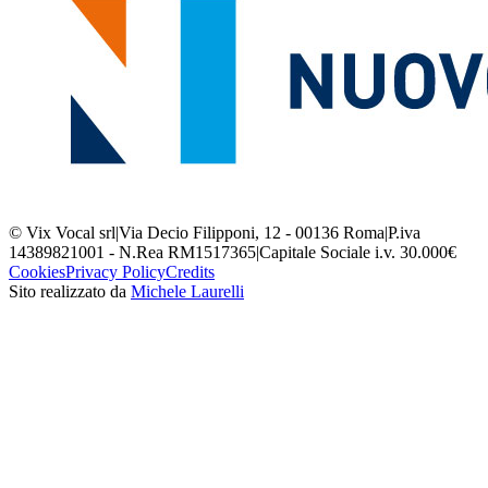
© Vix Vocal srl
|
Via Decio Filipponi, 12 - 00136 Roma
|
P.iva
14389821001 - N.Rea RM1517365
|
Capitale Sociale i.v. 30.000€
Cookies
Privacy Policy
Credits
Sito realizzato da
Michele Laurelli