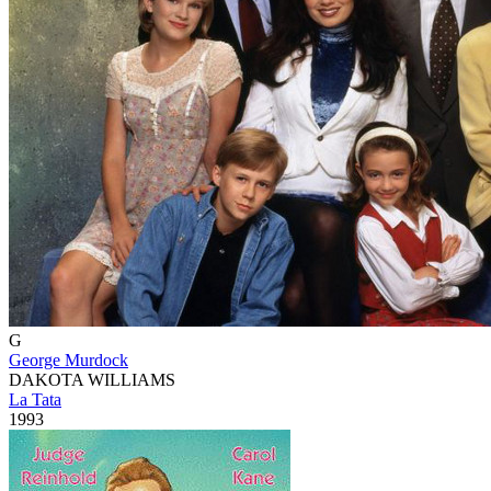
G
George Murdock
DAKOTA WILLIAMS
La Tata
1993