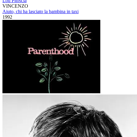
Lou Pitoscia
VINCENZO
Aiuto, chi ha lasciato la bambina in taxi
1992