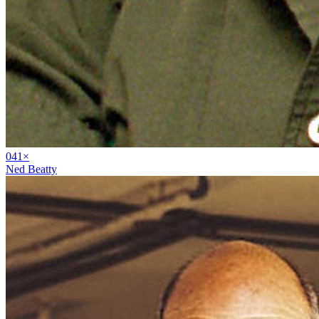
04
1
×
Ned Beatty