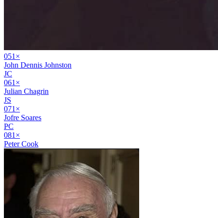
05
1
×
John Dennis Johnston
JC
06
1
×
Julian Chagrin
JS
07
1
×
Jofre Soares
PC
08
1
×
Peter Cook