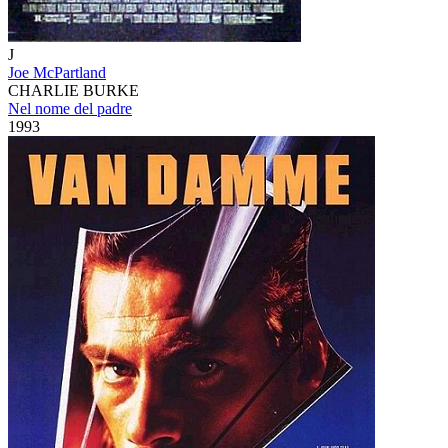
J
Joe McPartland
CHARLIE BURKE
Nel nome del padre
1993