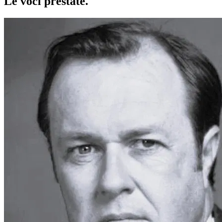
Le voci
prestate
.