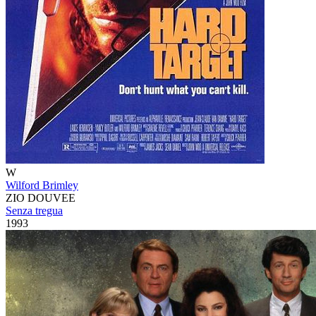
W
Wilford Brimley
ZIO DOUVEE
Senza tregua
1993