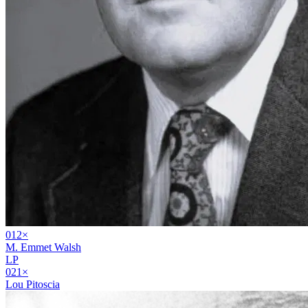
01
2
×
M. Emmet Walsh
LP
02
1
×
Lou Pitoscia