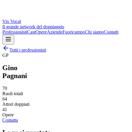
Vix
Vocal
Il grande network del doppiaggio
Professionisti
Cast
Opere
Aziende
Fuoricampo
Chi siamo
Contatti
Tutti i professionisti
GP
Gino
Pagnani
70
Ruoli totali
64
Attori doppiati
41
Opere
Contatta