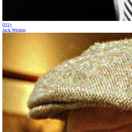
03
1
×
Jack Weston