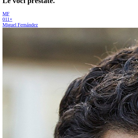
Le voci
prestate
.
MF
01
1
×
Miguel Fernández