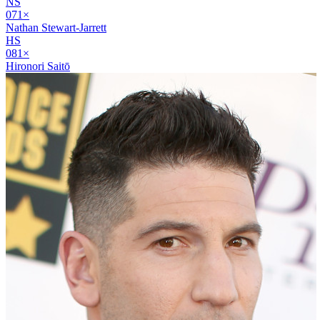
NS
07
1
×
Nathan Stewart-Jarrett
HS
08
1
×
Hironori Saitō