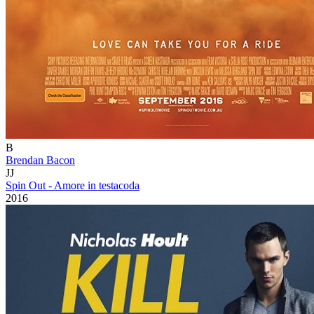
B
Brendan Bacon
JJ
Spin Out - Amore in testacoda
2016