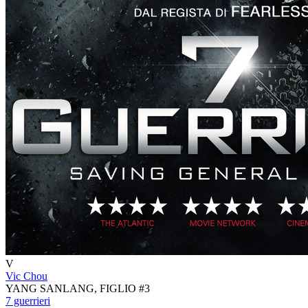
V
Vic Chou
YANG SANLANG, FIGLIO #3
7 guerrieri