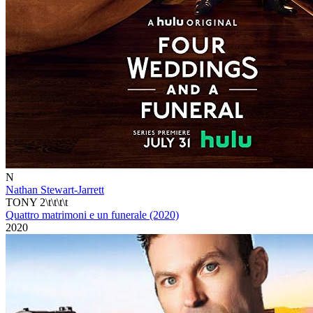
N
Nathan Stewart-Jarrett
TONY 2\t\t\t\t
Quattro matrimoni e un funerale (2020)
2020