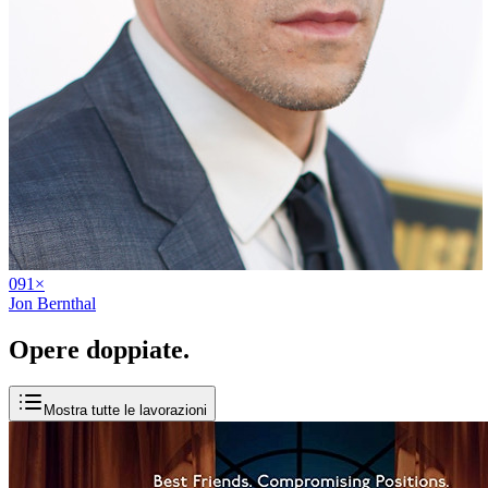
09
1
×
Jon Bernthal
Opere
doppiate
.
Mostra tutte le lavorazioni