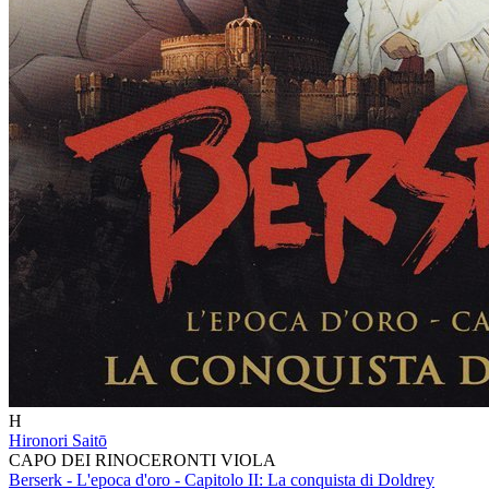
H
Hironori Saitō
CAPO DEI RINOCERONTI VIOLA
Berserk - L'epoca d'oro - Capitolo II: La conquista di Doldrey