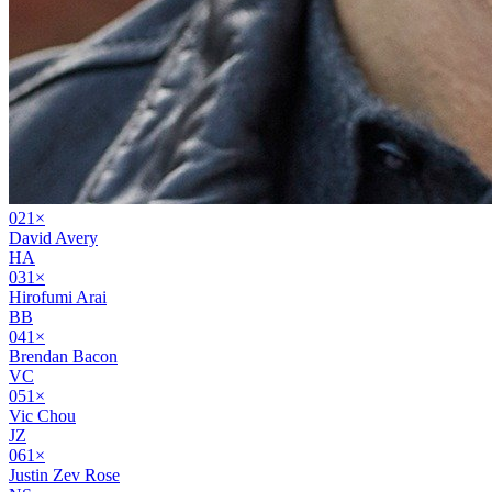
02
1
×
David Avery
HA
03
1
×
Hirofumi Arai
BB
04
1
×
Brendan Bacon
VC
05
1
×
Vic Chou
JZ
06
1
×
Justin Zev Rose