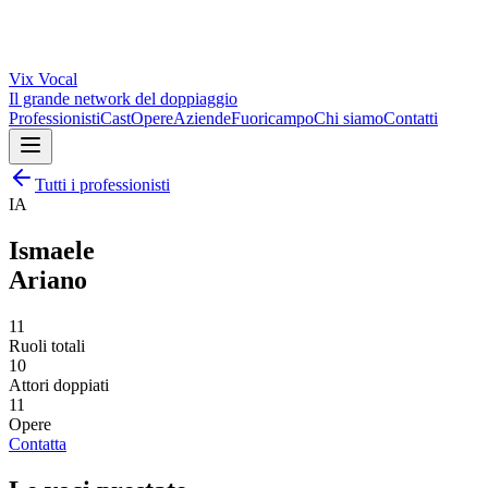
Vix
Vocal
Il grande network del doppiaggio
Professionisti
Cast
Opere
Aziende
Fuoricampo
Chi siamo
Contatti
Tutti i professionisti
IA
Ismaele
Ariano
11
Ruoli totali
10
Attori doppiati
11
Opere
Contatta