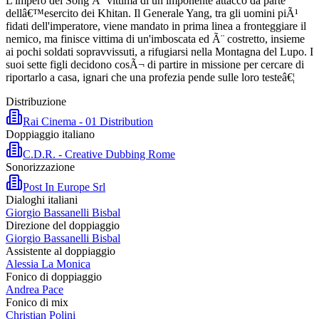
L'impero dei Song Ã¨ vittima di un imponente attacco da parte
dellâ€™esercito dei Khitan. Il Generale Yang, tra gli uomini piÃ¹
fidati dell'imperatore, viene mandato in prima linea a fronteggiare il
nemico, ma finisce vittima di un'imboscata ed Ã¨ costretto, insieme
ai pochi soldati sopravvissuti, a rifugiarsi nella Montagna del Lupo. I
suoi sette figli decidono cosÃ¬ di partire in missione per cercare di
riportarlo a casa, ignari che una profezia pende sulle loro testeâ€¦
Distribuzione
Rai Cinema - 01 Distribution
Doppiaggio italiano
C.D.R. - Creative Dubbing Rome
Sonorizzazione
Post In Europe Srl
Dialoghi italiani
Giorgio Bassanelli Bisbal
Direzione del doppiaggio
Giorgio Bassanelli Bisbal
Assistente al doppiaggio
Alessia La Monica
Fonico di doppiaggio
Andrea Pace
Fonico di mix
Christian Polini