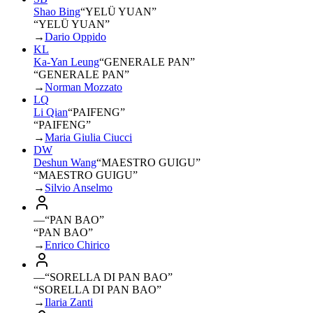
Shao Bing
“
YELÜ YUAN
”
“YELÜ YUAN”
→
Dario Oppido
KL
Ka-Yan Leung
“
GENERALE PAN
”
“GENERALE PAN”
→
Norman Mozzato
LQ
Li Qian
“
PAIFENG
”
“PAIFENG”
→
Maria Giulia Ciucci
DW
Deshun Wang
“
MAESTRO GUIGU
”
“MAESTRO GUIGU”
→
Silvio Anselmo
—
“
PAN BAO
”
“PAN BAO”
→
Enrico Chirico
—
“
SORELLA DI PAN BAO
”
“SORELLA DI PAN BAO”
→
Ilaria Zanti