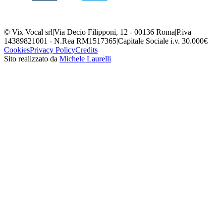
© Vix Vocal srl
|
Via Decio Filipponi, 12 - 00136 Roma
|
P.iva
14389821001 - N.Rea RM1517365
|
Capitale Sociale i.v. 30.000€
Cookies
Privacy Policy
Credits
Sito realizzato da
Michele Laurelli