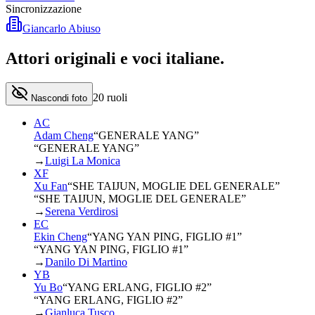
Sincronizzazione
Giancarlo Abiuso
Attori originali e
voci italiane
.
20
ruoli
Nascondi foto
AC
Adam Cheng
“
GENERALE YANG
”
“GENERALE YANG”
→
Luigi La Monica
XF
Xu Fan
“
SHE TAIJUN, MOGLIE DEL GENERALE
”
“SHE TAIJUN, MOGLIE DEL GENERALE”
→
Serena Verdirosi
EC
Ekin Cheng
“
YANG YAN PING, FIGLIO #1
”
“YANG YAN PING, FIGLIO #1”
→
Danilo Di Martino
YB
Yu Bo
“
YANG ERLANG, FIGLIO #2
”
“YANG ERLANG, FIGLIO #2”
→
Gianluca Tusco