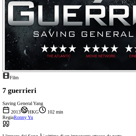
Film
7 guerrieri
Saving General Yang
2013
HKG
102
min
Regia
Ronny Yu