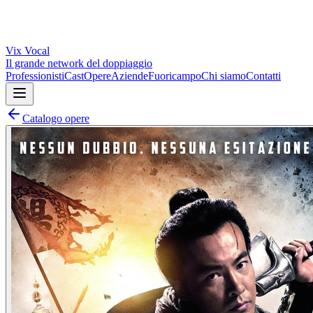
Vix
Vocal
Il grande network del doppiaggio
Professionisti
Cast
Opere
Aziende
Fuoricampo
Chi siamo
Contatti
Catalogo opere