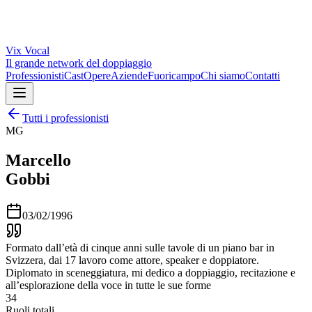
Vix
Vocal
Il grande network del doppiaggio
Professionisti
Cast
Opere
Aziende
Fuoricampo
Chi siamo
Contatti
Tutti i professionisti
MG
Marcello
Gobbi
03/02/1996
Formato dall’età di cinque anni sulle tavole di un piano bar in
Svizzera, dai 17 lavoro come attore, speaker e doppiatore.
Diplomato in sceneggiatura, mi dedico a doppiaggio, recitazione e
all’esplorazione della voce in tutte le sue forme
34
Ruoli totali