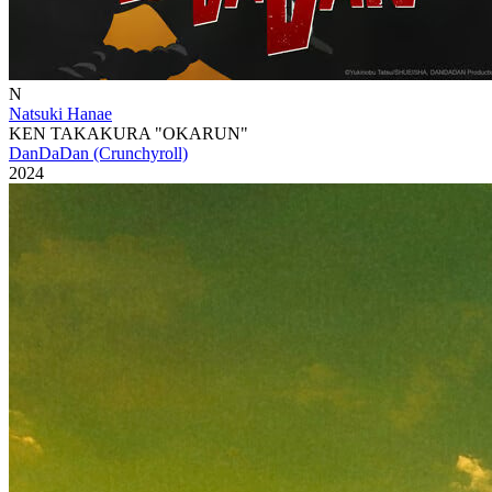
N
Natsuki Hanae
KEN TAKAKURA "OKARUN"
DanDaDan (Crunchyroll)
2024