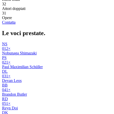
32
Attori doppiati
31
Opere
Contatta
Le voci
prestate
.
NS
01
2
×
Nobunaga Shimazaki
PS
02
1
×
Paul Maximilian Schüller
DL
03
1
×
Devan Leos
BB
04
1
×
Brandon Butler
RD
05
1
×
Reyn Doi
DK