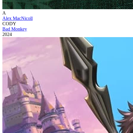
A
Alex MacNicoll
CODY
Bad Monkey
2024