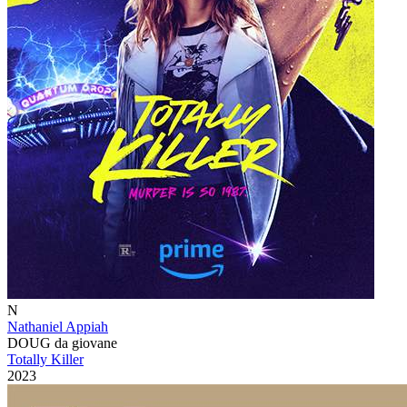
N
Nathaniel Appiah
DOUG da giovane
Totally Killer
2023