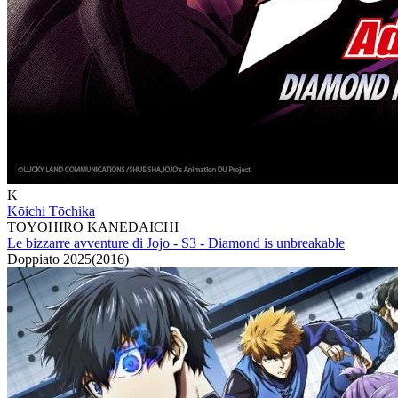
K
Kōichi Tōchika
TOYOHIRO KANEDAICHI
Le bizzarre avventure di Jojo - S3 - Diamond is unbreakable
Doppiato
2025
(
2016
)