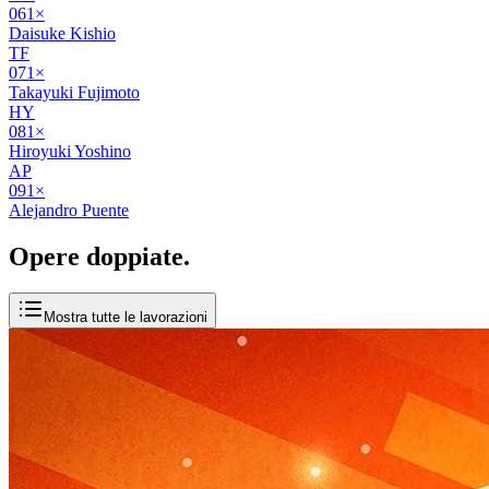
06
1
×
Daisuke Kishio
TF
07
1
×
Takayuki Fujimoto
HY
08
1
×
Hiroyuki Yoshino
AP
09
1
×
Alejandro Puente
Opere
doppiate
.
Mostra tutte le lavorazioni