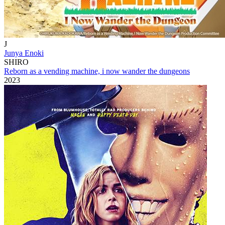
J
Junya Enoki
SHIRO
Reborn as a vending machine, i now wander the dungeons
2023