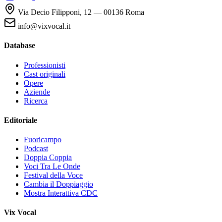
Via Decio Filipponi, 12 — 00136 Roma
info@vixvocal.it
Database
Professionisti
Cast originali
Opere
Aziende
Ricerca
Editoriale
Fuoricampo
Podcast
Doppia Coppia
Voci Tra Le Onde
Festival della Voce
Cambia il Doppiaggio
Mostra Interattiva CDC
Vix Vocal