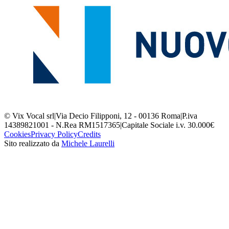
© Vix Vocal srl
|
Via Decio Filipponi, 12 - 00136 Roma
|
P.iva
14389821001 - N.Rea RM1517365
|
Capitale Sociale i.v. 30.000€
Cookies
Privacy Policy
Credits
Sito realizzato da
Michele Laurelli