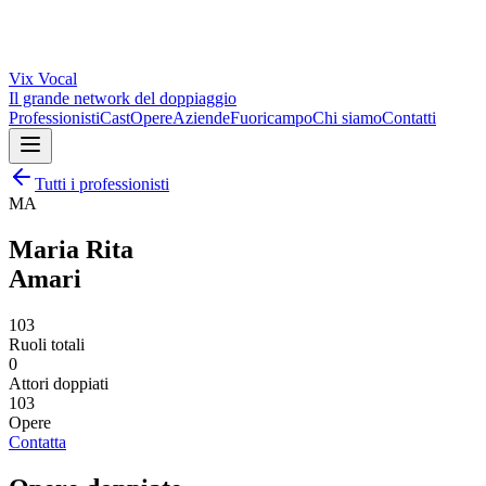
Vix
Vocal
Il grande network del doppiaggio
Professionisti
Cast
Opere
Aziende
Fuoricampo
Chi siamo
Contatti
Tutti i professionisti
MA
Maria Rita
Amari
103
Ruoli totali
0
Attori doppiati
103
Opere
Contatta