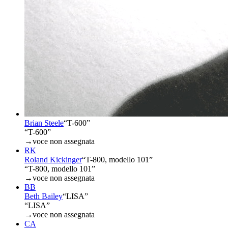
Brian Steele
“
T-600
”
“T-600”
→
voce non assegnata
RK
Roland Kickinger
“
T-800, modello 101
”
“T-800, modello 101”
→
voce non assegnata
BB
Beth Bailey
“
LISA
”
“LISA”
→
voce non assegnata
CA