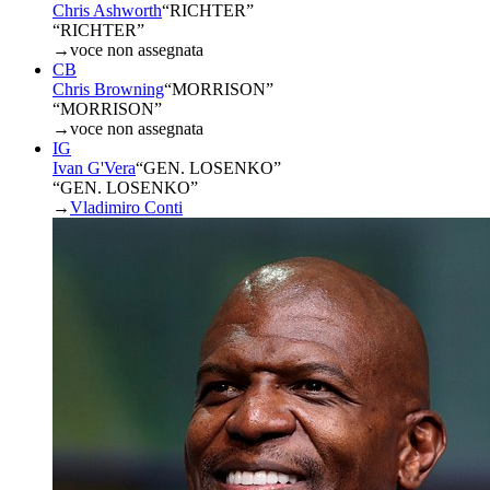
Chris Ashworth
“
RICHTER
”
“RICHTER”
→
voce non assegnata
CB
Chris Browning
“
MORRISON
”
“MORRISON”
→
voce non assegnata
IG
Ivan G'Vera
“
GEN. LOSENKO
”
“GEN. LOSENKO”
→
Vladimiro Conti