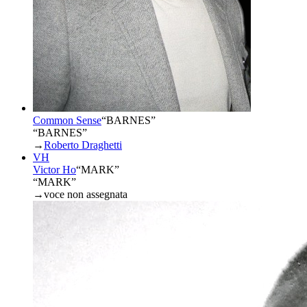
Common Sense
“
BARNES
”
“BARNES”
→
Roberto Draghetti
VH
Victor Ho
“
MARK
”
“MARK”
→
voce non assegnata