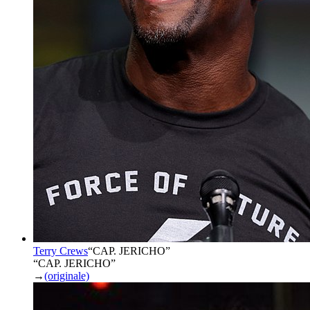
Terry Crews
“
CAP. JERICHO
”
“CAP. JERICHO”
→
(originale)