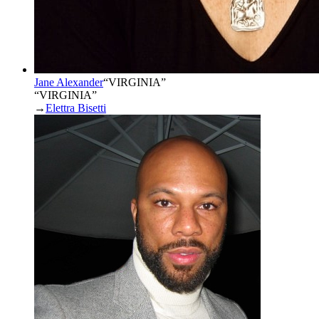
Jane Alexander
“
VIRGINIA
”
“VIRGINIA”
→
Elettra Bisetti