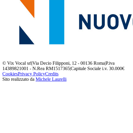
© Vix Vocal srl
|
Via Decio Filipponi, 12 - 00136 Roma
|
P.iva
14389821001 - N.Rea RM1517365
|
Capitale Sociale i.v. 30.000€
Cookies
Privacy Policy
Credits
Sito realizzato da
Michele Laurelli