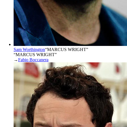
Sam Worthington
“
MARCUS WRIGHT
”
“MARCUS WRIGHT”
→
Fabio Boccanera