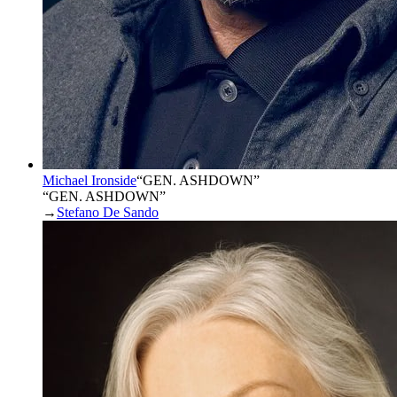
Michael Ironside
“
GEN. ASHDOWN
”
“GEN. ASHDOWN”
→
Stefano De Sando