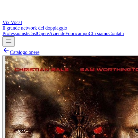
Vix
Vocal
Il grande network del doppiaggio
Professionisti
Cast
Opere
Aziende
Fuoricampo
Chi siamo
Contatti
Catalogo opere