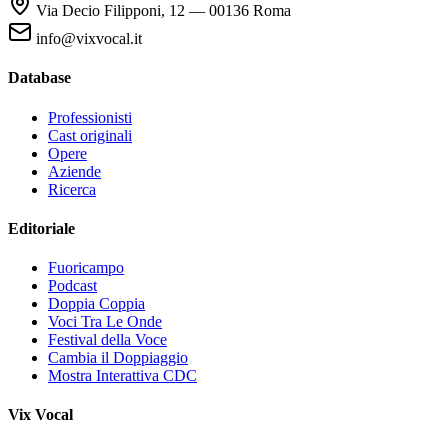
Via Decio Filipponi, 12 — 00136 Roma
info@vixvocal.it
Database
Professionisti
Cast originali
Opere
Aziende
Ricerca
Editoriale
Fuoricampo
Podcast
Doppia Coppia
Voci Tra Le Onde
Festival della Voce
Cambia il Doppiaggio
Mostra Interattiva CDC
Vix Vocal