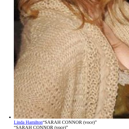
Linda Hamilton
“
SARAH CONNOR (voce)
”
“SARAH CONNOR (voce)”