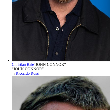
Christian Bale
“
JOHN CONNOR
”
“JOHN CONNOR”
→
Riccardo Rossi