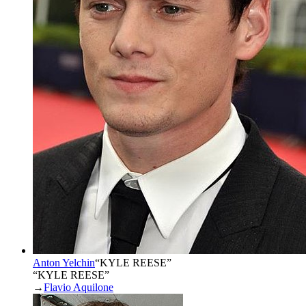
Anton Yelchin
“
KYLE REESE
”
“KYLE REESE”
→
Flavio Aquilone