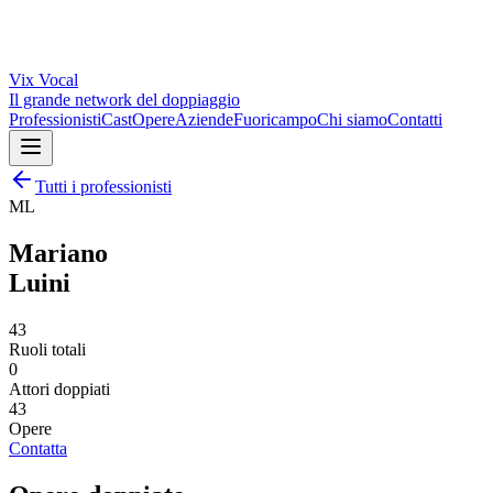
Vix
Vocal
Il grande network del doppiaggio
Professionisti
Cast
Opere
Aziende
Fuoricampo
Chi siamo
Contatti
Tutti i professionisti
ML
Mariano
Luini
43
Ruoli totali
0
Attori doppiati
43
Opere
Contatta