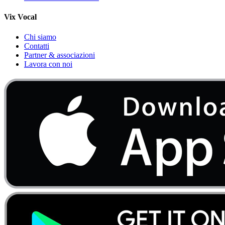
Vix Vocal
Chi siamo
Contatti
Partner & associazioni
Lavora con noi