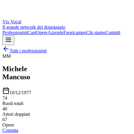
Vix
Vocal
Il grande network del doppiaggio
Professionisti
Cast
Opere
Aziende
Fuoricampo
Chi siamo
Contatti
Tutti i professionisti
MM
Michele
Mancuso
10/12/1977
74
Ruoli totali
40
Attori doppiati
67
Opere
Contatta