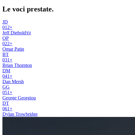
Le voci
prestate
.
JD
01
2
×
Jeff Diebold\t\t
OP
02
2
×
Omar Patin
BT
03
1
×
Brian Thornton
DM
04
1
×
Dan Mersh
GG
05
1
×
George Georgiou
DT
06
1
×
Dylan Trowbridge