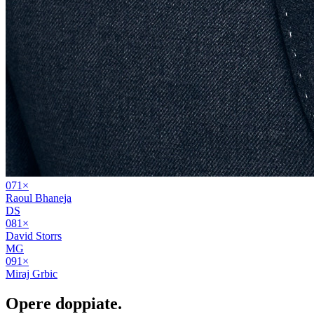
07
1
×
Raoul Bhaneja
DS
08
1
×
David Storrs
MG
09
1
×
Miraj Grbic
Opere
doppiate
.