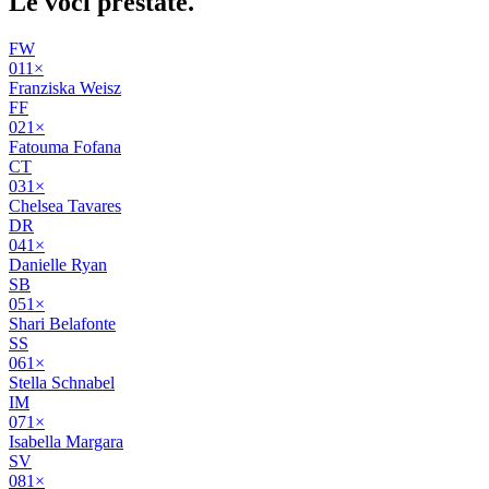
Le voci
prestate
.
FW
01
1
×
Franziska Weisz
FF
02
1
×
Fatouma Fofana
CT
03
1
×
Chelsea Tavares
DR
04
1
×
Danielle Ryan
SB
05
1
×
Shari Belafonte
SS
06
1
×
Stella Schnabel
IM
07
1
×
Isabella Margara
SV
08
1
×