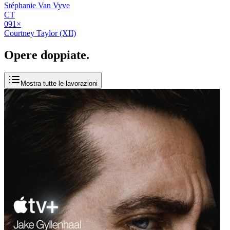
Stéphanie Van Vyve
CT
09
1
×
Courtney Taylor (XII)
Opere
doppiate
.
Mostra tutte le lavorazioni