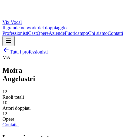
Vix
Vocal
Il grande network del doppiaggio
Professionisti
Cast
Opere
Aziende
Fuoricampo
Chi siamo
Contatti
Tutti i professionisti
MA
Moira
Angelastri
12
Ruoli totali
10
Attori doppiati
12
Opere
Contatta