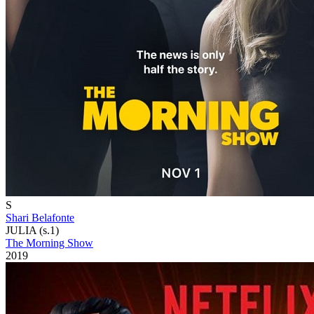
S
Shari Belafonte
JULIA (s.1)
The Morning Show
2019