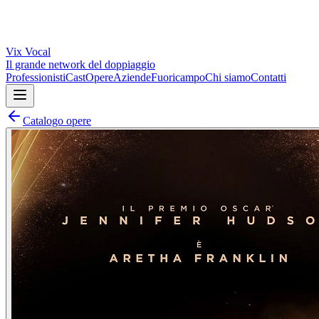
Vix
Vocal
Il grande network del doppiaggio
Professionisti
Cast
Opere
Aziende
Fuoricampo
Chi siamo
Contatti
Catalogo opere