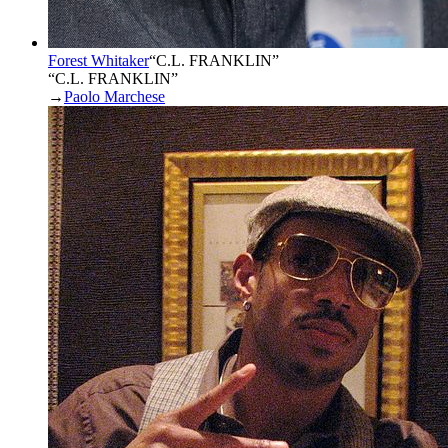
Forest Whitaker
“
C.L. FRANKLIN
”
“C.L. FRANKLIN”
→
Paolo Marchese