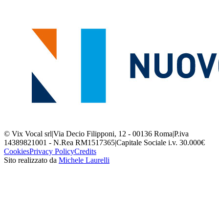
© Vix Vocal srl
|
Via Decio Filipponi, 12 - 00136 Roma
|
P.iva
14389821001 - N.Rea RM1517365
|
Capitale Sociale i.v. 30.000€
Cookies
Privacy Policy
Credits
Sito realizzato da
Michele Laurelli