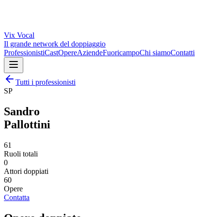
Vix
Vocal
Il grande network del doppiaggio
Professionisti
Cast
Opere
Aziende
Fuoricampo
Chi siamo
Contatti
Tutti i professionisti
SP
Sandro
Pallottini
61
Ruoli totali
0
Attori doppiati
60
Opere
Contatta