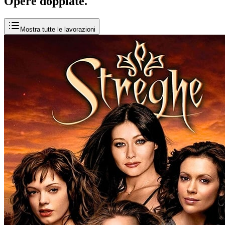
Opere
doppiate
.
Mostra tutte le lavorazioni