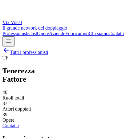
Vix
Vocal
Il grande network del doppiaggio
Professionisti
Cast
Opere
Aziende
Fuoricampo
Chi siamo
Contatti
Tutti i professionisti
TF
Tenerezza
Fattore
40
Ruoli totali
37
Attori doppiati
39
Opere
Contatta