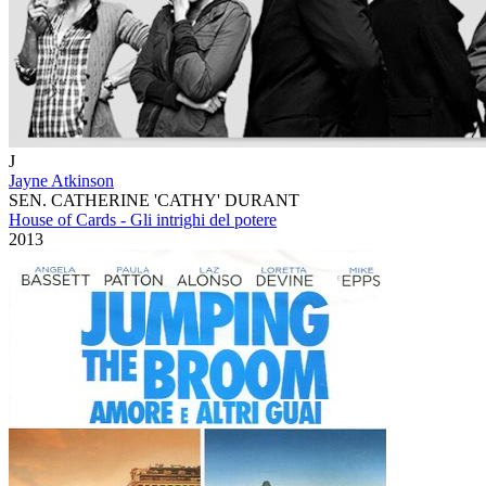
J
Jayne Atkinson
SEN. CATHERINE 'CATHY' DURANT
House of Cards - Gli intrighi del potere
2013