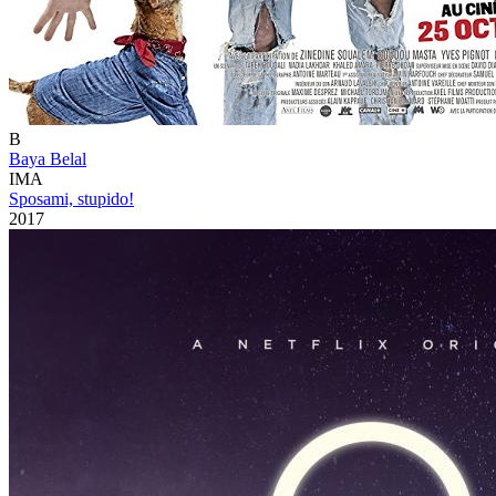
B
Baya Belal
IMA
Sposami, stupido!
2017