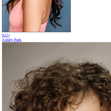
02
2
×
Ashley Park