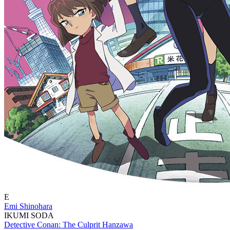
E
Emi Shinohara
IKUMI SODA
Detective Conan: The Culprit Hanzawa