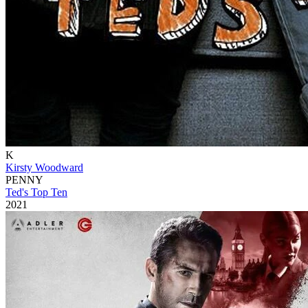
K
Kirsty Woodward
PENNY
Ted's Top Ten
2021