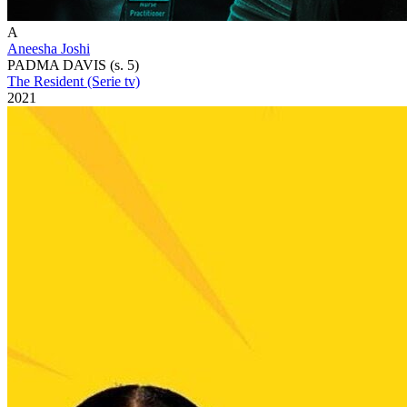
A
Aneesha Joshi
PADMA DAVIS (s. 5)
The Resident (Serie tv)
2021