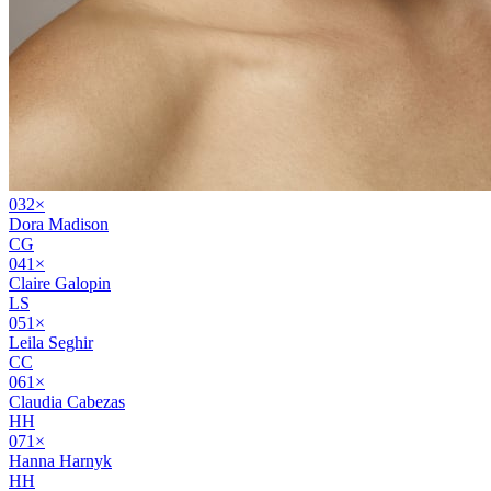
03
2
×
Dora Madison
CG
04
1
×
Claire Galopin
LS
05
1
×
Leila Seghir
CC
06
1
×
Claudia Cabezas
HH
07
1
×
Hanna Harnyk
HH