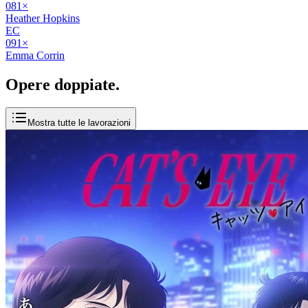
08
1
×
Heather Hopkins
EC
09
1
×
Emma Corrin
Opere
doppiate
.
Mostra tutte le lavorazioni