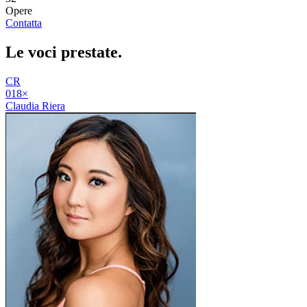
Opere
Contatta
Le voci
prestate
.
CR
01
8
×
Claudia Riera