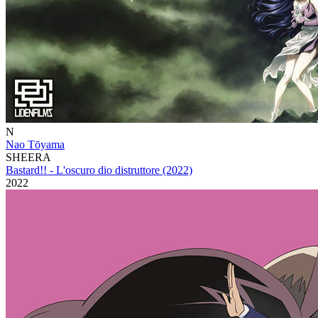
N
Nao Tōyama
SHEERA
Bastard!! - L'oscuro dio distruttore (2022)
2022