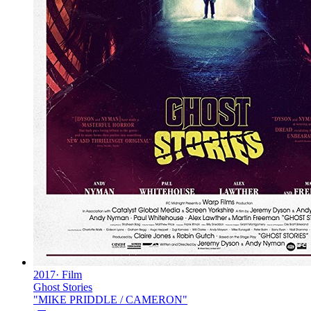
2017
·
Film
Ghost Stories
"
MIKE PRIDDLE / CAMERON
"