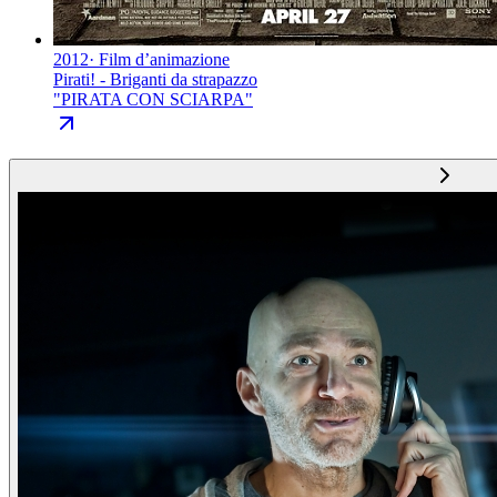
2012
·
Film d’animazione
Pirati! - Briganti da strapazzo
"
PIRATA CON SCIARPA
"