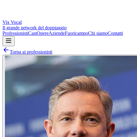
Vix
Vocal
Il grande network del doppiaggio
Professionisti
Cast
Opere
Aziende
Fuoricampo
Chi siamo
Contatti
Torna ai professionisti