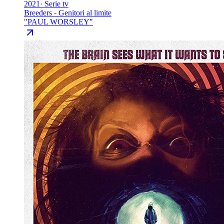
2021
·
Serie tv
Breeders - Genitori al limite
"
PAUL WORSLEY
"