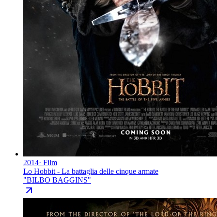
2014
·
Film
Lo Hobbit - La battaglia delle cinque armate
"
BILBO BAGGINS
"