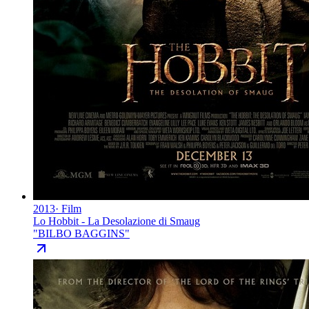
2013
·
Film
Lo Hobbit - La Desolazione di Smaug
"
BILBO BAGGINS
"