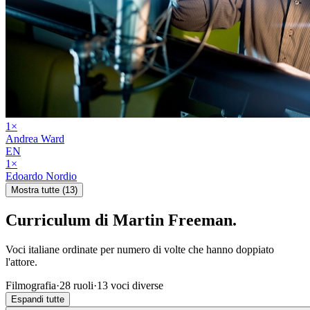
1
×
Andrea Ward
EN
1
×
Edoardo Nordio
Mostra tutte (13)
Curriculum di
Martin Freeman
.
Voci italiane ordinate per numero di volte che hanno doppiato
l'attore.
Filmografia
·
28
ruoli
·
13
voci diverse
Espandi tutte