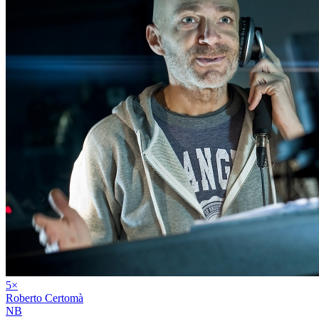
5
×
Roberto Certomà
NB