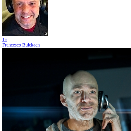
1
×
Francesco Bulckaen