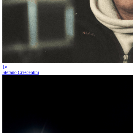
1
×
Stefano Crescentini