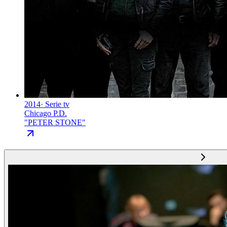
2014
·
Serie tv
Chicago P.D.
"
PETER STONE
"