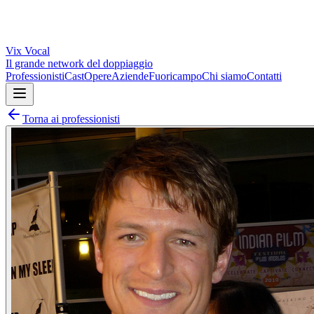
Vix
Vocal
Il grande network del doppiaggio
Professionisti
Cast
Opere
Aziende
Fuoricampo
Chi siamo
Contatti
Torna ai professionisti