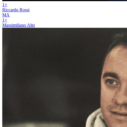
1
×
Riccardo Rossi
MA
1
×
Massimiliano Alto