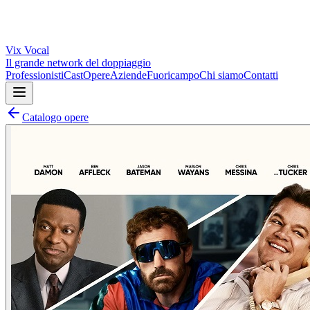
Vix
Vocal
Il grande network del doppiaggio
Professionisti
Cast
Opere
Aziende
Fuoricampo
Chi siamo
Contatti
Catalogo opere