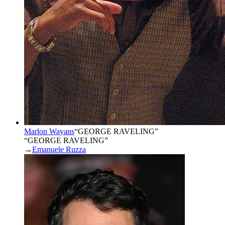
Marlon Wayans
“
GEORGE RAVELING
”
“GEORGE RAVELING”
→
Emanuele Ruzza