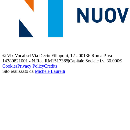
© Vix Vocal srl
|
Via Decio Filipponi, 12 - 00136 Roma
|
P.iva
14389821001 - N.Rea RM1517365
|
Capitale Sociale i.v. 30.000€
Cookies
Privacy Policy
Credits
Sito realizzato da
Michele Laurelli