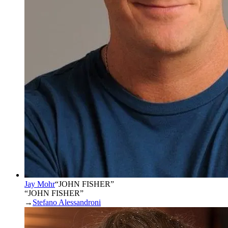
Jay Mohr
“
JOHN FISHER
”
“JOHN FISHER”
→
Stefano Alessandroni