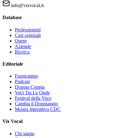
info@vixvocal.it
Database
Professionisti
Cast originali
Opere
Aziende
Ricerca
Editoriale
Fuoricampo
Podcast
Doppia Coppia
Voci Tra Le Onde
Festival della Voce
Cambia il Doppiaggio
Mostra Interattiva CDC
Vix Vocal
Chi siamo