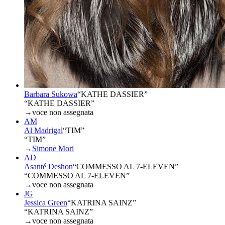
Barbara Sukowa
“
KATHE DASSIER
”
“KATHE DASSIER”
→
voce non assegnata
AM
Al Madrigal
“
TIM
”
“TIM”
→
Simone Mori
AD
Asanté Deshon
“
COMMESSO AL 7-ELEVEN
”
“COMMESSO AL 7-ELEVEN”
→
voce non assegnata
JG
Jessica Green
“
KATRINA SAINZ
”
“KATRINA SAINZ”
→
voce non assegnata