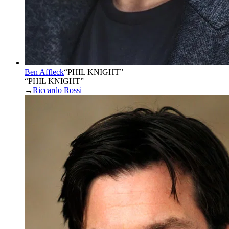
Ben Affleck
“
PHIL KNIGHT
”
“PHIL KNIGHT”
→
Riccardo Rossi