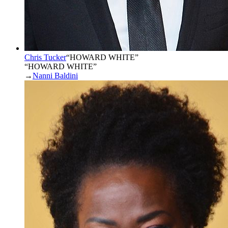
Chris Tucker
“
HOWARD WHITE
”
“HOWARD WHITE”
→
Nanni Baldini