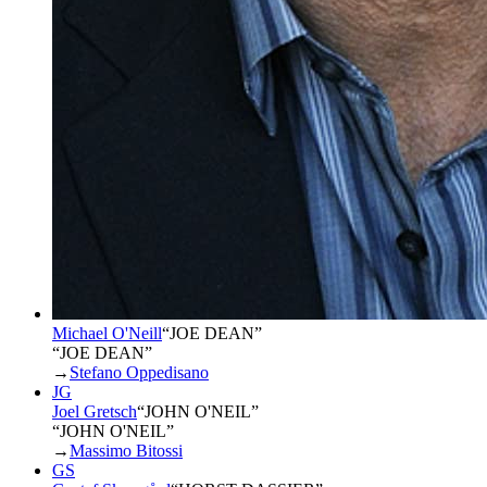
Michael O'Neill
“
JOE DEAN
”
“JOE DEAN”
→
Stefano Oppedisano
JG
Joel Gretsch
“
JOHN O'NEIL
”
“JOHN O'NEIL”
→
Massimo Bitossi
GS