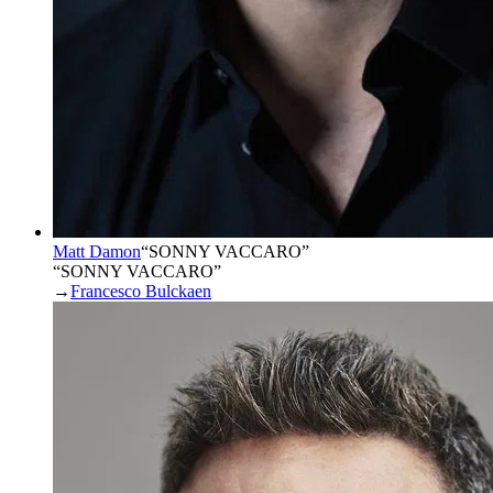
Matt Damon
“
SONNY VACCARO
”
“SONNY VACCARO”
→
Francesco Bulckaen