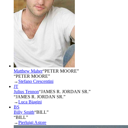
Matthew Maher
“
PETER MOORE
”
“PETER MOORE”
→
Stefano Crescentini
JT
Julius Tennon
“
JAMES R. JORDAN SR.
”
“JAMES R. JORDAN SR.”
→
Luca Biagini
BS
Billy Smith
“
BILL
”
“BILL”
→
Pierluigi Astore