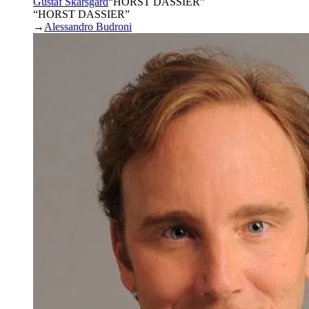
Gustaf Skarsgård
“
HORST DASSIER
”
“HORST DASSIER”
→
Alessandro Budroni