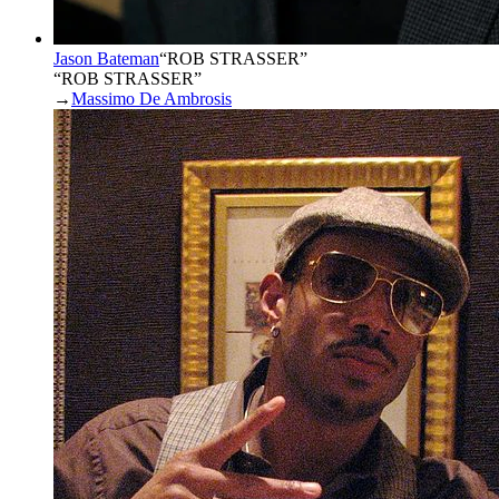
Jason Bateman
“
ROB STRASSER
”
“ROB STRASSER”
→
Massimo De Ambrosis