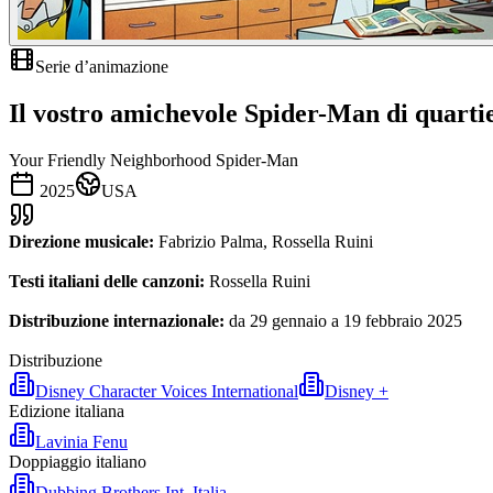
Serie d’animazione
Il vostro amichevole Spider-Man di quarti
Your Friendly Neighborhood Spider-Man
2025
USA
Direzione musicale:
Fabrizio Palma, Rossella Ruini
Testi italiani delle canzoni:
Rossella Ruini
Distribuzione internazionale:
da 29 gennaio a 19 febbraio 2025
Distribuzione
Disney Character Voices International
Disney +
Edizione italiana
Lavinia Fenu
Doppiaggio italiano
Dubbing Brothers Int. Italia