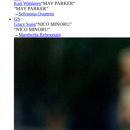
Kari Wahlgren
“
MAY PARKER
”
“MAY PARKER”
→
Selvaggia Quattrini
GS
Grace Song
“
NICO MINORU
”
“NICO MINORU”
→
Margherita Rebeggiani