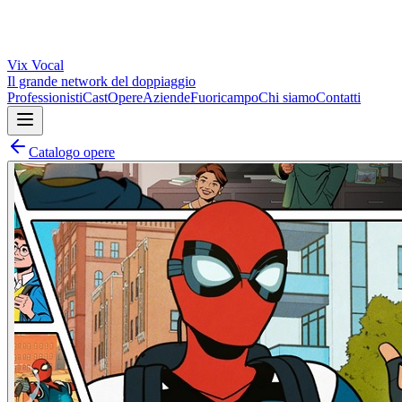
Vix
Vocal
Il grande network del doppiaggio
Professionisti
Cast
Opere
Aziende
Fuoricampo
Chi siamo
Contatti
Catalogo opere