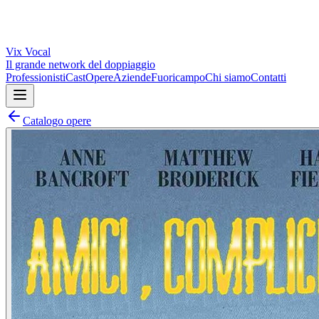
Vix
Vocal
Il grande network del doppiaggio
Professionisti
Cast
Opere
Aziende
Fuoricampo
Chi siamo
Contatti
Catalogo opere