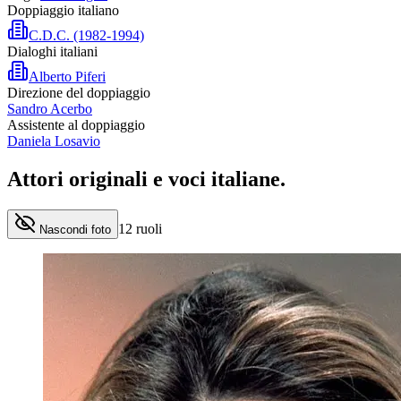
Doppiaggio italiano
C.D.C. (1982-1994)
Dialoghi italiani
Alberto Piferi
Direzione del doppiaggio
Sandro Acerbo
Assistente al doppiaggio
Daniela Losavio
Attori originali e
voci italiane
.
12
ruoli
Nascondi foto