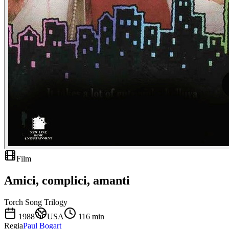
Film
Amici, complici, amanti
Torch Song Trilogy
1988
USA
116
min
Regia
Paul Bogart