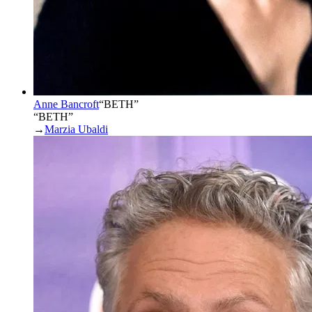
Anne Bancroft
“
BETH
”
“BETH”
→
Marzia Ubaldi