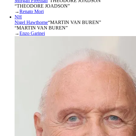
Morgan Freeman
“
THEODORE JOADSON
”
“THEODORE JOADSON”
→
Renato Mori
NH
Nigel Hawthorne
“
MARTIN VAN BUREN
”
“MARTIN VAN BUREN”
→
Enzo Garinei