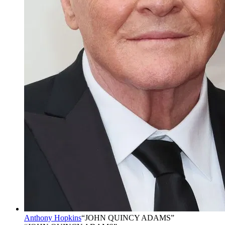
Anthony Hopkins
“
JOHN QUINCY ADAMS
”