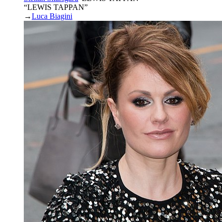
“LEWIS TAPPAN”
→
Luca Biagini