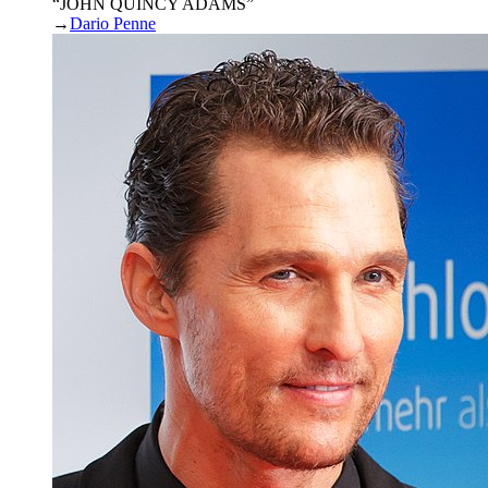
“JOHN QUINCY ADAMS”
→
Dario Penne