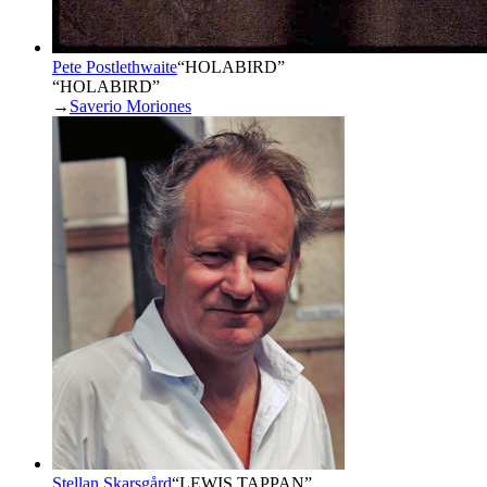
Pete Postlethwaite
“
HOLABIRD
”
“HOLABIRD”
→
Saverio Moriones
Stellan Skarsgård
“
LEWIS TAPPAN
”