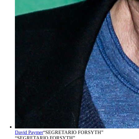
David Paymer
“
SEGRETARIO FORSYTH
”
“SEGRETARIO FORSYTH”