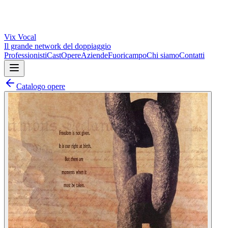
Vix
Vocal
Il grande network del doppiaggio
Professionisti
Cast
Opere
Aziende
Fuoricampo
Chi siamo
Contatti
Catalogo opere