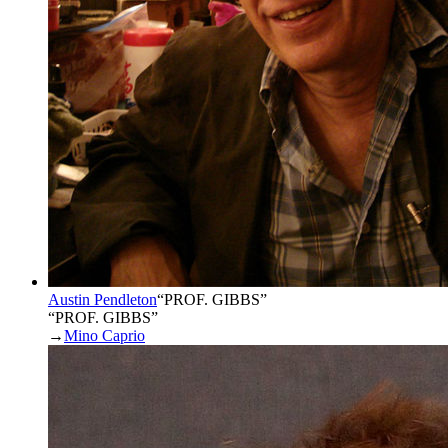
Austin Pendleton
“
PROF. GIBBS
”
“PROF. GIBBS”
→
Mino Caprio