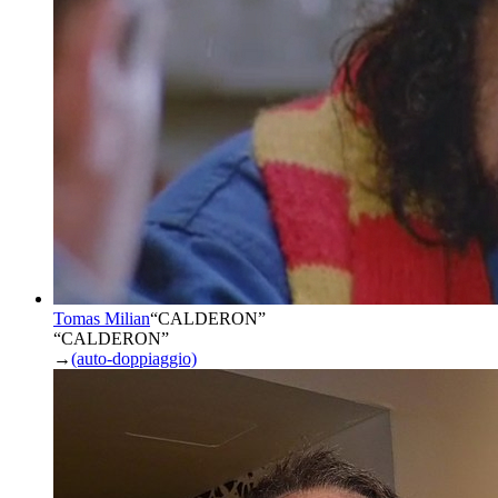
Tomas Milian
“
CALDERON
”
“CALDERON”
→
(auto-doppiaggio)