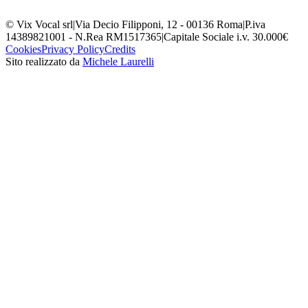
© Vix Vocal srl
|
Via Decio Filipponi, 12 - 00136 Roma
|
P.iva
14389821001 - N.Rea RM1517365
|
Capitale Sociale i.v. 30.000€
Cookies
Privacy Policy
Credits
Sito realizzato da
Michele Laurelli