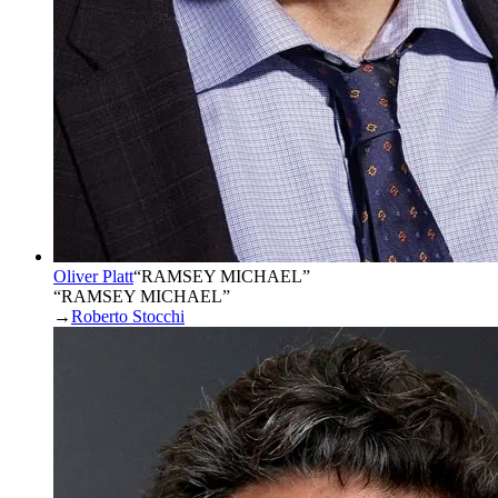
Oliver Platt
“
RAMSEY MICHAEL
”
“RAMSEY MICHAEL”
→
Roberto Stocchi