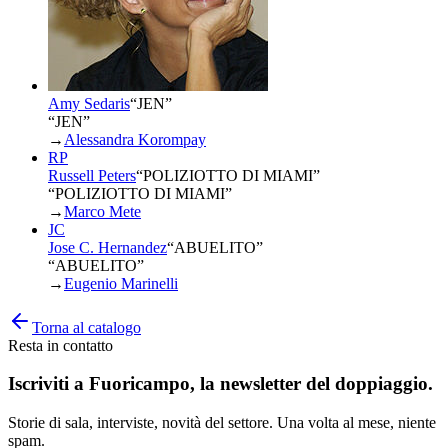
Amy Sedaris
“
JEN
”
“JEN”
→
Alessandra Korompay
RP
Russell Peters
“
POLIZIOTTO DI MIAMI
”
“POLIZIOTTO DI MIAMI”
→
Marco Mete
JC
Jose C. Hernandez
“
ABUELITO
”
“ABUELITO”
→
Eugenio Marinelli
Torna al catalogo
Resta in contatto
Iscriviti a
Fuoricampo
, la newsletter del doppiaggio.
Storie di sala, interviste, novità del settore. Una volta al mese, niente
spam.