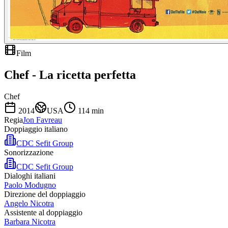
Film
Chef - La ricetta perfetta
Chef
2014
USA
114
min
Regia
Jon Favreau
Doppiaggio italiano
CDC Sefit Group
Sonorizzazione
CDC Sefit Group
Dialoghi italiani
Paolo Modugno
Direzione del doppiaggio
Angelo Nicotra
Assistente al doppiaggio
Barbara Nicotra