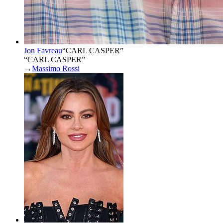
Jon Favreau
“
CARL CASPER
”
“CARL CASPER”
→
Massimo Rossi