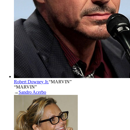
Robert Downey Jr.
“
MARVIN
”
“MARVIN”
→
Sandro Acerbo