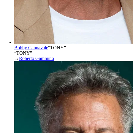
Bobby Cannavale
“
TONY
”
“TONY”
→
Roberto Gammino