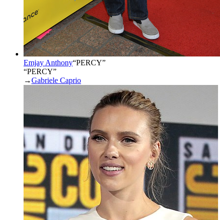
Emjay Anthony
“
PERCY
”
“PERCY”
→
Gabriele Caprio