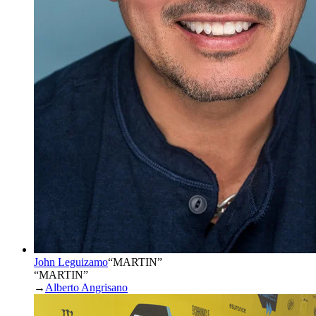
John Leguizamo
“
MARTIN
”
“MARTIN”
→
Alberto Angrisano