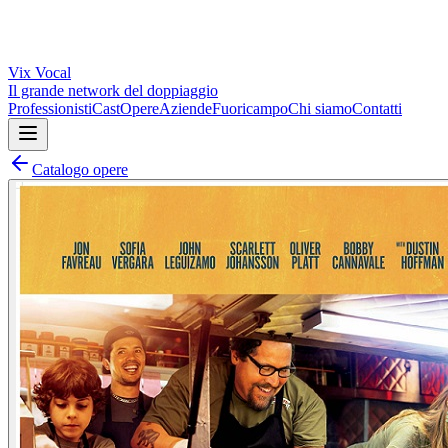
Vix
Vocal
Il grande network del doppiaggio
Professionisti
Cast
Opere
Aziende
Fuoricampo
Chi siamo
Contatti
Catalogo opere