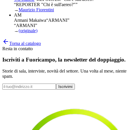
“REPORTER "Chi è sull'aereo?"”
→
Maurizio Fiorentini
AM
Armani Makaiwa
“
ARMANI
”
“ARMANI”
→
(originale)
Torna al catalogo
Resta in contatto
Iscriviti a
Fuoricampo
, la newsletter del doppiaggio.
Storie di sala, interviste, novità del settore. Una volta al mese, niente
spam.
Iscrivimi