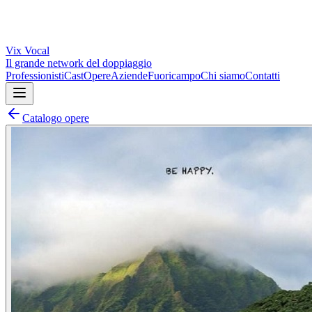
Vix
Vocal
Il grande network del doppiaggio
Professionisti
Cast
Opere
Aziende
Fuoricampo
Chi siamo
Contatti
Catalogo opere