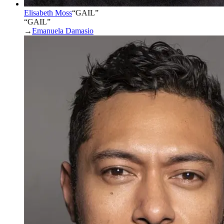
Elisabeth Moss
“
GAIL
”
“GAIL”
→
Emanuela Damasio