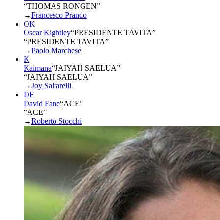
“THOMAS RONGEN”
→
Francesco Prando
OK
Oscar Kightley
“
PRESIDENTE TAVITA
”
“PRESIDENTE TAVITA”
→
Paolo Marchese
K
Kaimana
“
JAIYAH SAELUA
”
“JAIYAH SAELUA”
→
Joy Saltarelli
DF
David Fane
“
ACE
”
“ACE”
→
Roberto Stocchi