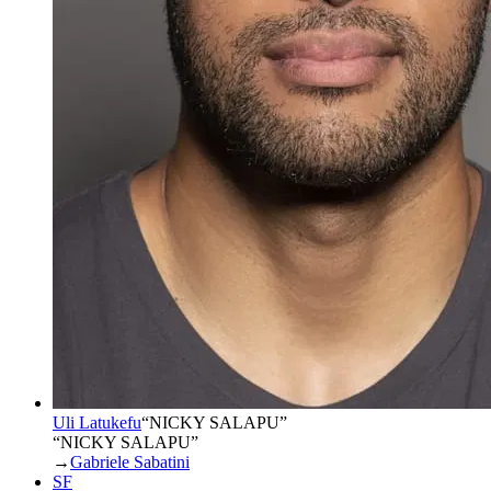
Uli Latukefu
“
NICKY SALAPU
”
“NICKY SALAPU”
→
Gabriele Sabatini
SF