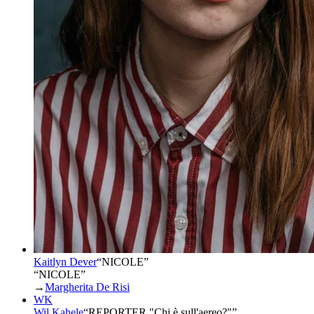
Kaitlyn Dever
“
NICOLE
”
“NICOLE”
→
Margherita De Risi
WK
Wil Kahele
“
REPORTER "Chi è sull'aereo?"
”