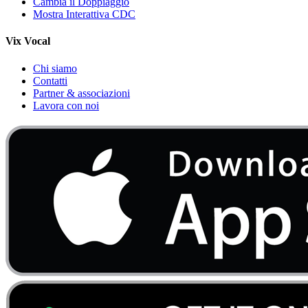
Cambia il Doppiaggio
Mostra Interattiva CDC
Vix Vocal
Chi siamo
Contatti
Partner & associazioni
Lavora con noi