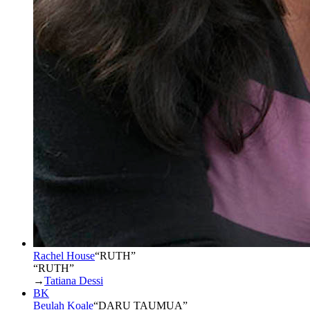
Rachel House
“
RUTH
”
“RUTH”
→
Tatiana Dessi
BK
Beulah Koale
“
DARU TAUMUA
”