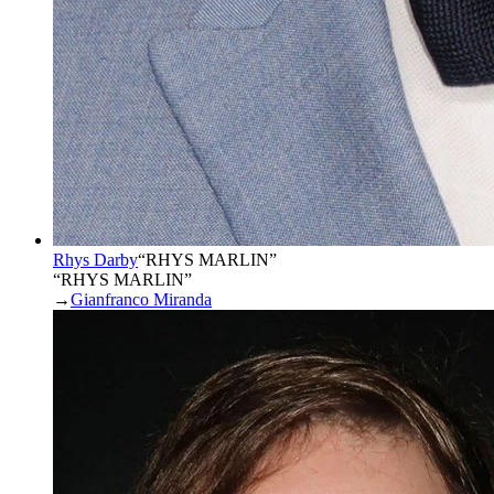
Rhys Darby
“
RHYS MARLIN
”
“RHYS MARLIN”
→
Gianfranco Miranda