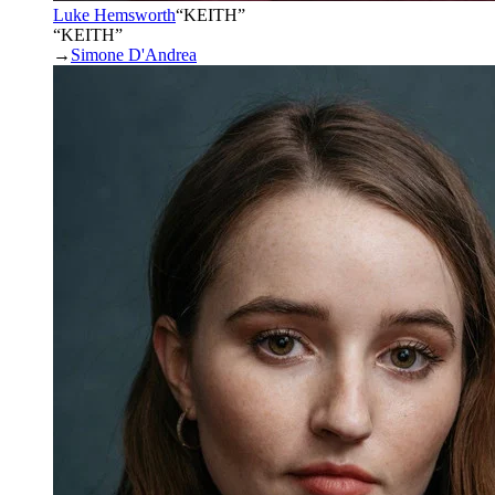
Luke Hemsworth
“
KEITH
”
“KEITH”
→
Simone D'Andrea