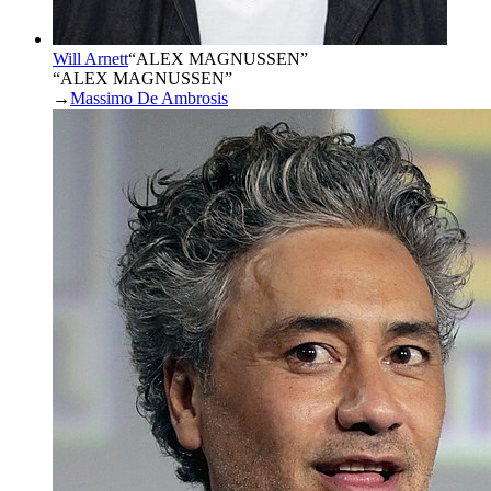
Will Arnett
“
ALEX MAGNUSSEN
”
“ALEX MAGNUSSEN”
→
Massimo De Ambrosis