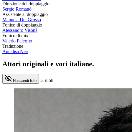
Direzione del doppiaggio
Sergio Romanò
Assistente al doppiaggio
Manuela Del Grosso
Fonico di doppiaggio
Alessandro Visonà
Fonico di mix
Valerio Palermo
Traduzione
Annalisa Neri
Attori originali e
voci italiane
.
13
ruoli
Nascondi foto