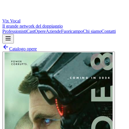
Vix
Vocal
Il grande network del doppiaggio
Professionisti
Cast
Opere
Aziende
Fuoricampo
Chi siamo
Contatti
Catalogo opere