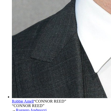
Robbie Amell
“
CONNOR REED
”
“CONNOR REED”
→
Ruggero Andreozzi