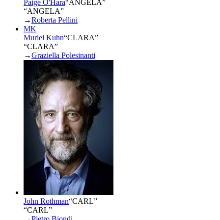
Paige O'Hara
“
ANGELA
”
“ANGELA”
→
Roberta Pellini
MK
Muriel Kuhn
“
CLARA
”
“CLARA”
→
Graziella Polesinanti
John Rothman
“
CARL
”
“CARL”
→
Pietro Biondi