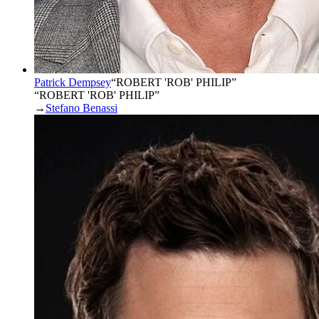
Patrick Dempsey
“
ROBERT 'ROB' PHILIP
”
“ROBERT 'ROB' PHILIP”
→
Stefano Benassi