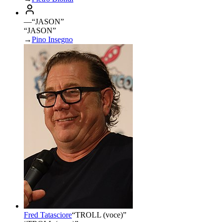
—
“
JASON
”
“JASON”
→
Pino Insegno
Fred Tatasciore
“
TROLL (voce)
”