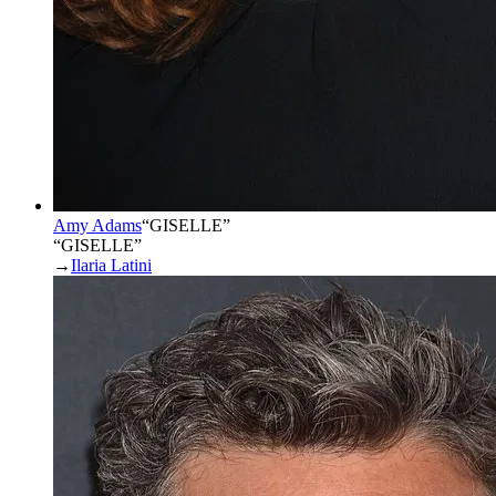
Amy Adams
“
GISELLE
”
“GISELLE”
→
Ilaria Latini