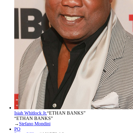
Isiah Whitlock Jr.
“
ETHAN BANKS
”
“ETHAN BANKS”
→
Stefano Mondini
PO