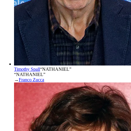
Timothy Spall
“
NATHANIEL
”
“NATHANIEL”
→
Franco Zucca