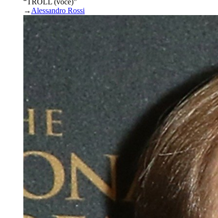
“TROLL (voce)”
→
Alessandro Rossi