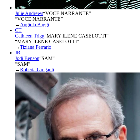
Julie Andrews
“
VOCE NARRANTE
”
“VOCE NARRANTE”
→
Angiola Baggi
CT
Cathleen Trigg
“
MARY ILENE CASELOTTI
”
“MARY ILENE CASELOTTI”
→
Tiziana Ferrario
JB
Jodi Benson
“
SAM
”
“SAM”
→
Roberta Greganti