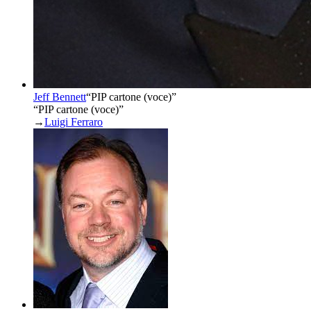
Jeff Bennett
“
PIP cartone (voce)
”
“PIP cartone (voce)”
→
Luigi Ferraro