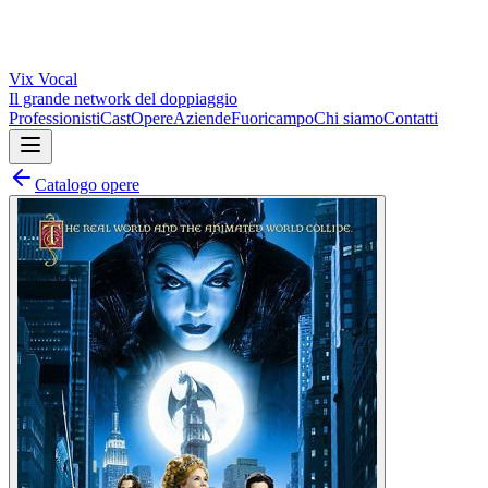
Vix
Vocal
Il grande network del doppiaggio
Professionisti
Cast
Opere
Aziende
Fuoricampo
Chi siamo
Contatti
Catalogo opere