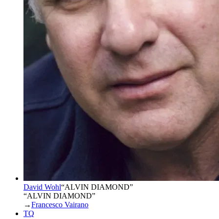
David Wohl
“
ALVIN DIAMOND
”
“ALVIN DIAMOND”
→
Francesco Vairano
TQ