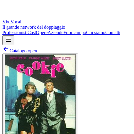
Vix
Vocal
Il grande network del doppiaggio
Professionisti
Cast
Opere
Aziende
Fuoricampo
Chi siamo
Contatti
Catalogo opere