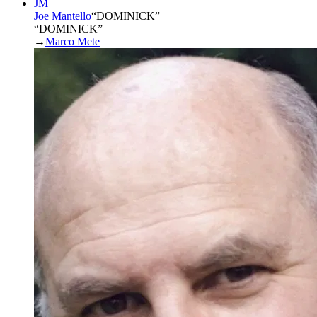
JM
Joe Mantello
“
DOMINICK
”
“DOMINICK”
→
Marco Mete