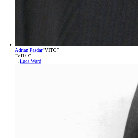
Adrian Pasdar
“
VITO
”
“VITO”
→
Luca Ward