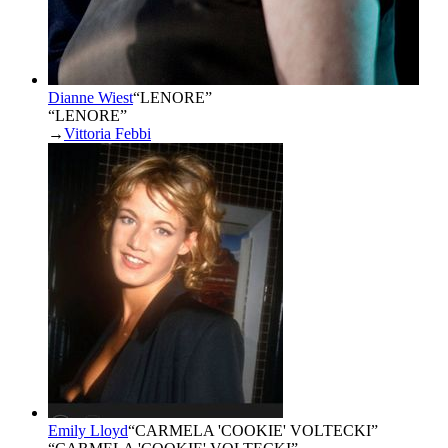
Dianne Wiest
“
LENORE
”
“LENORE”
→
Vittoria Febbi
Emily Lloyd
“
CARMELA 'COOKIE' VOLTECKI
”