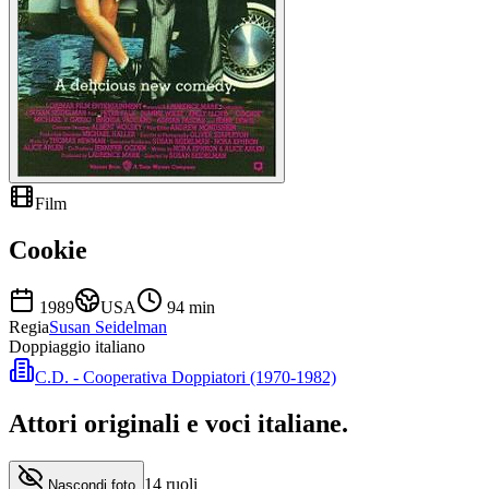
Film
Cookie
1989
USA
94
min
Regia
Susan Seidelman
Doppiaggio italiano
C.D. - Cooperativa Doppiatori (1970-1982)
Attori originali e
voci italiane
.
14
ruoli
Nascondi foto