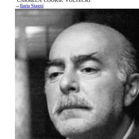
“CARMELA 'COOKIE' VOLTECKI”
→
Ilaria Stagni