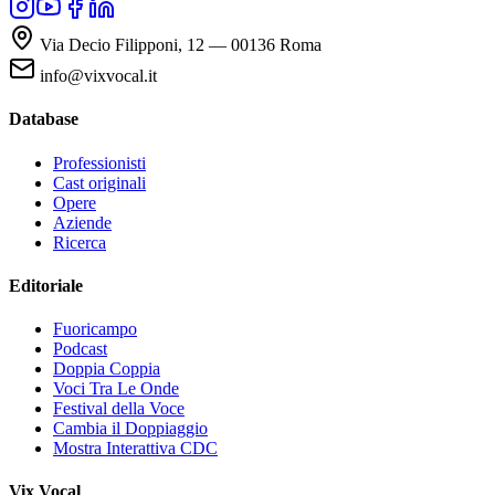
Via Decio Filipponi, 12 — 00136 Roma
info@vixvocal.it
Database
Professionisti
Cast originali
Opere
Aziende
Ricerca
Editoriale
Fuoricampo
Podcast
Doppia Coppia
Voci Tra Le Onde
Festival della Voce
Cambia il Doppiaggio
Mostra Interattiva CDC
Vix Vocal