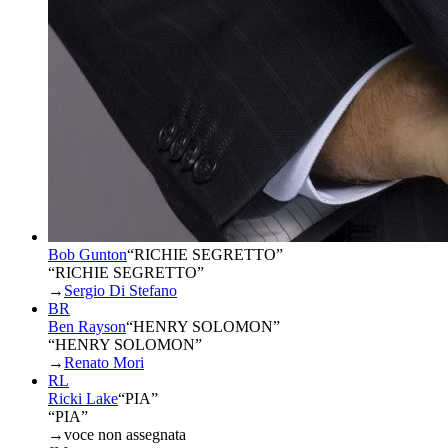
Bob Gunton
“
RICHIE SEGRETTO
”
“RICHIE SEGRETTO”
→
Sergio Di Stefano
BR
Ben Rayson
“
HENRY SOLOMON
”
“HENRY SOLOMON”
→
Renato Mori
RL
Ricki Lake
“
PIA
”
“PIA”
→
voce non assegnata