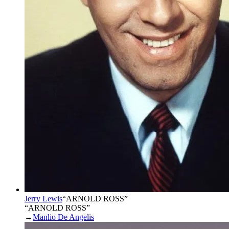
Jerry Lewis
“
ARNOLD ROSS
”
“ARNOLD ROSS”
→
Manlio De Angelis