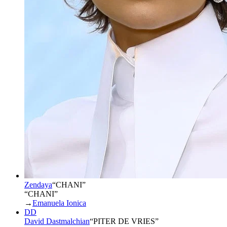
Zendaya
“
CHANI
”
“CHANI”
→
Emanuela Ionica
DD
David Dastmalchian
“
PITER DE VRIES
”