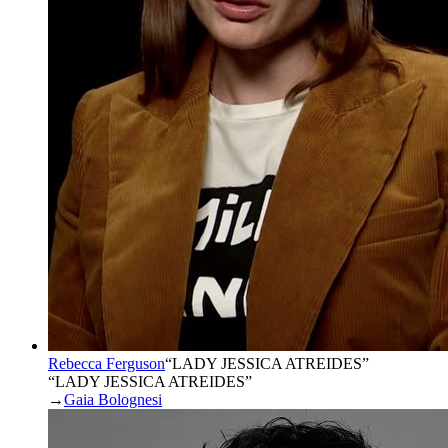
Rebecca Ferguson
“
LADY JESSICA ATREIDES
”
“LADY JESSICA ATREIDES”
→
Gaia Bolognesi