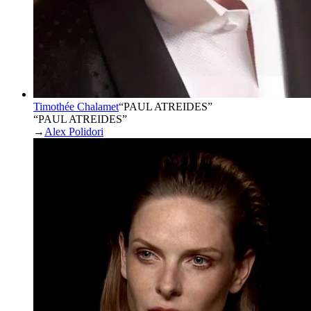
Timothée Chalamet
“
PAUL ATREIDES
”
“PAUL ATREIDES”
→
Alex Polidori