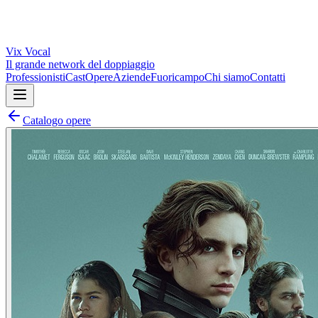
Vix
Vocal
Il grande network del doppiaggio
Professionisti
Cast
Opere
Aziende
Fuoricampo
Chi siamo
Contatti
Catalogo opere