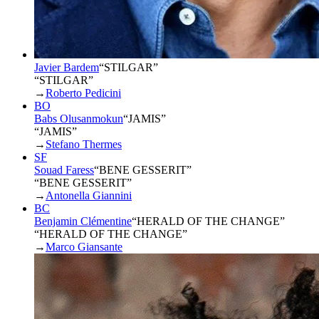
Javier Bardem
“
STILGAR
”
“STILGAR”
→
Roberto Pedicini
BO
Babs Olusanmokun
“
JAMIS
”
“JAMIS”
→
Stefano Thermes
SF
Souad Faress
“
BENE GESSERIT
”
“BENE GESSERIT”
→
Antonella Giannini
BC
Benjamin Clémentine
“
HERALD OF THE CHANGE
”
“HERALD OF THE CHANGE”
→
Marco Giansante