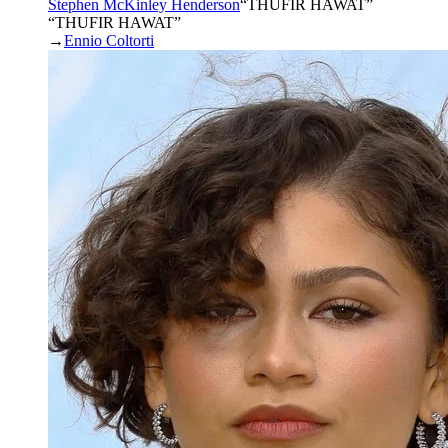
Stephen McKinley Henderson
“
THUFIR HAWAT
”
“THUFIR HAWAT”
→
Ennio Coltorti