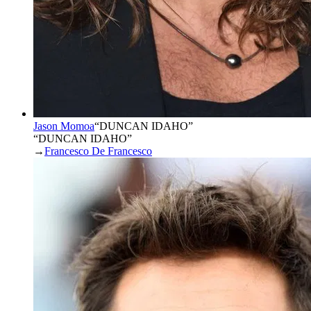
Jason Momoa
“
DUNCAN IDAHO
”
“DUNCAN IDAHO”
→
Francesco De Francesco