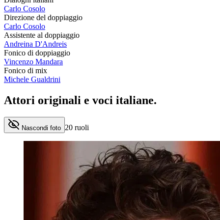
Carlo Cosolo
Direzione del doppiaggio
Carlo Cosolo
Assistente al doppiaggio
Andreina D'Andreis
Fonico di doppiaggio
Vincenzo Mandara
Fonico di mix
Michele Gualdrini
Attori originali e
voci italiane
.
20
ruoli
Nascondi foto