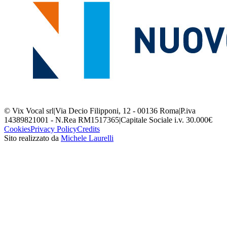
© Vix Vocal srl
|
Via Decio Filipponi, 12 - 00136 Roma
|
P.iva
14389821001 - N.Rea RM1517365
|
Capitale Sociale i.v. 30.000€
Cookies
Privacy Policy
Credits
Sito realizzato da
Michele Laurelli