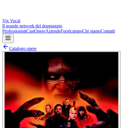
Vix
Vocal
Il grande network del doppiaggio
Professionisti
Cast
Opere
Aziende
Fuoricampo
Chi siamo
Contatti
Catalogo opere