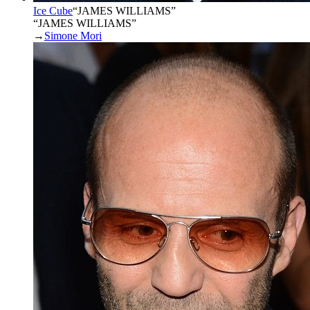
Ice Cube
“
JAMES WILLIAMS
”
“JAMES WILLIAMS”
→
Simone Mori