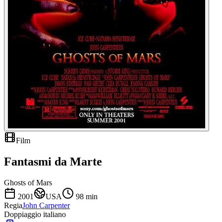
Film
Fantasmi da Marte
Ghosts of Mars
2001
USA
98
min
Regia
John Carpenter
Doppiaggio italiano