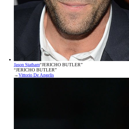
Jason Statham
“
JERICHO BUTLER
”
“JERICHO BUTLER”
→
Vittorio De Angelis