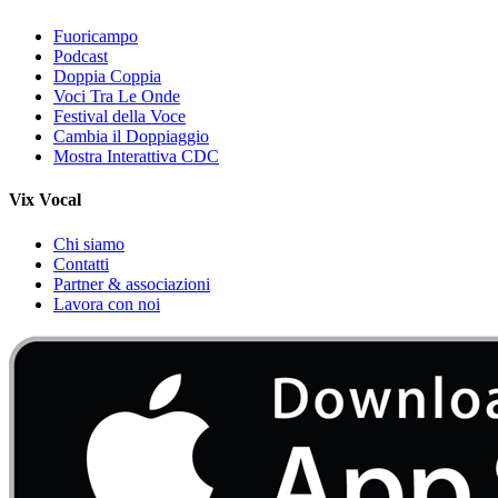
Fuoricampo
Podcast
Doppia Coppia
Voci Tra Le Onde
Festival della Voce
Cambia il Doppiaggio
Mostra Interattiva CDC
Vix Vocal
Chi siamo
Contatti
Partner & associazioni
Lavora con noi