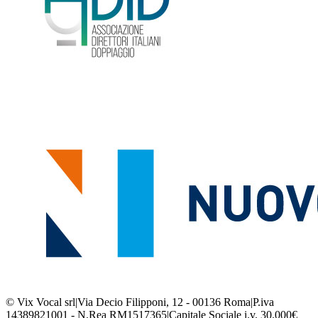
© Vix Vocal srl
|
Via Decio Filipponi, 12 - 00136 Roma
|
P.iva
14389821001 - N.Rea RM1517365
|
Capitale Sociale i.v. 30.000€