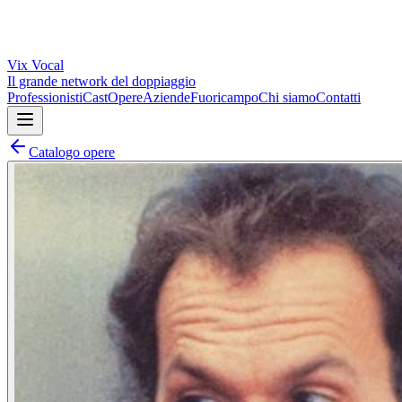
Vix
Vocal
Il grande network del doppiaggio
Professionisti
Cast
Opere
Aziende
Fuoricampo
Chi siamo
Contatti
Catalogo opere