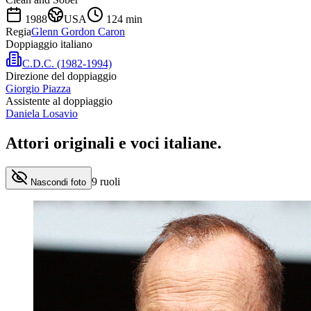
1988
USA
124
min
Regia
Glenn Gordon Caron
Doppiaggio italiano
C.D.C. (1982-1994)
Direzione del doppiaggio
Giorgio Piazza
Assistente al doppiaggio
Daniela Losavio
Attori originali e
voci italiane
.
9
ruoli
Nascondi foto