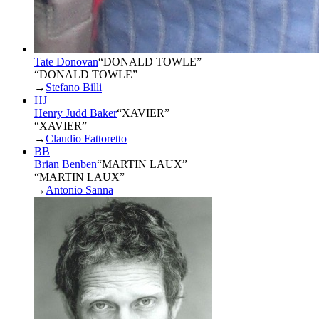
Tate Donovan
“
DONALD TOWLE
”
“DONALD TOWLE”
→
Stefano Billi
HJ
Henry Judd Baker
“
XAVIER
”
“XAVIER”
→
Claudio Fattoretto
BB
Brian Benben
“
MARTIN LAUX
”
“MARTIN LAUX”
→
Antonio Sanna