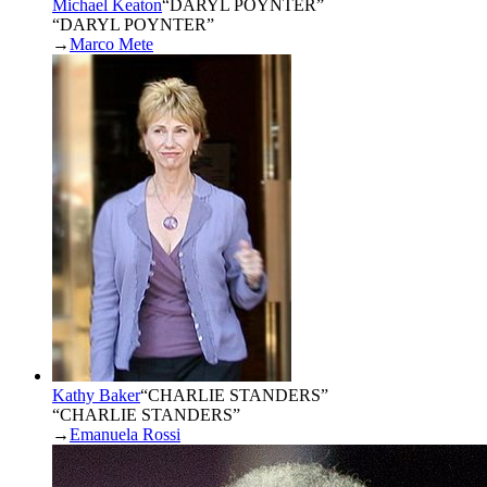
Michael Keaton
“
DARYL POYNTER
”
“DARYL POYNTER”
→
Marco Mete
Kathy Baker
“
CHARLIE STANDERS
”
“CHARLIE STANDERS”
→
Emanuela Rossi