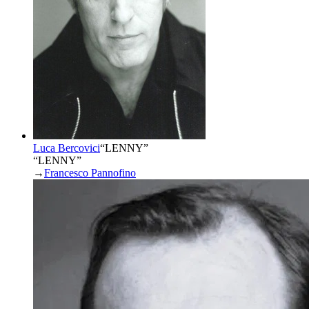
Luca Bercovici
“
LENNY
”
“LENNY”
→
Francesco Pannofino