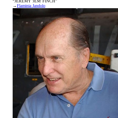
“JEREMY 'JEM' FINCH”
→
Flaminia Jandolo