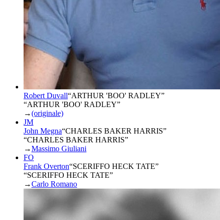
Robert Duvall
“
ARTHUR 'BOO' RADLEY
”
“ARTHUR 'BOO' RADLEY”
→
(originale)
JM
John Megna
“
CHARLES BAKER HARRIS
”
“CHARLES BAKER HARRIS”
→
Massimo Giuliani
FO
Frank Overton
“
SCERIFFO HECK TATE
”
“SCERIFFO HECK TATE”
→
Carlo Romano