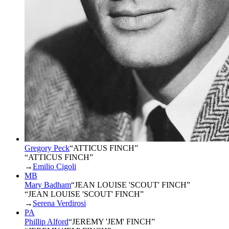
Gregory Peck
“
ATTICUS FINCH
”
“ATTICUS FINCH”
→
Emilio Cigoli
MB
Mary Badham
“
JEAN LOUISE 'SCOUT' FINCH
”
“JEAN LOUISE 'SCOUT' FINCH”
→
Serena Verdirosi
PA
Phillip Alford
“
JEREMY 'JEM' FINCH
”