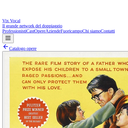
Vix
Vocal
Il grande network del doppiaggio
Professionisti
Cast
Opere
Aziende
Fuoricampo
Chi siamo
Contatti
Catalogo opere