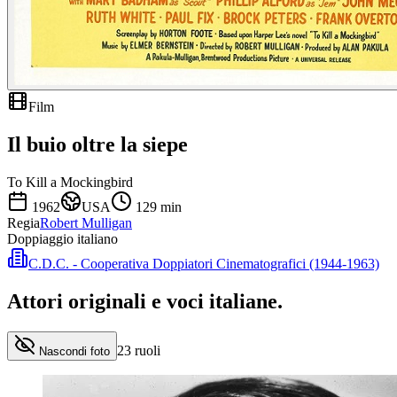
Film
Il buio oltre la siepe
To Kill a Mockingbird
1962
USA
129
min
Regia
Robert Mulligan
Doppiaggio italiano
C.D.C. - Cooperativa Doppiatori Cinematografici (1944-1963)
Attori originali e
voci italiane
.
23
ruoli
Nascondi foto